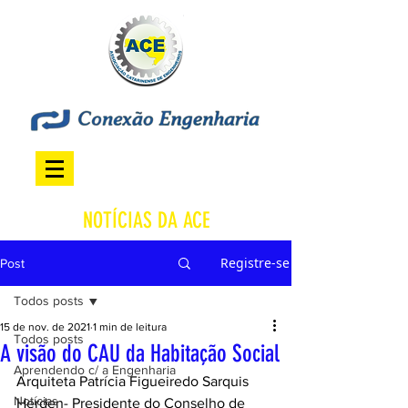
NOTÍCIAS DA ACE
Registre-se
Post
Todos posts
15 de nov. de 2021
1 min de leitura
Todos posts
A visão do CAU da Habitação Social
Aprendendo c/ a Engenharia
Arquiteta Patrícia Figueiredo Sarquis 
Notícias
Herden- Presidente do Conselho de 