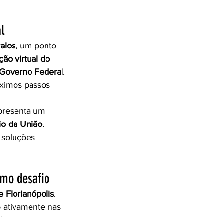
l
alos
, um ponto 
ção virtual do 
o Governo Federal
. 
óximos passos 
epresenta um 
io da União
. 
 soluções 
omo desafio
e Florianópolis
. 
 ativamente nas 