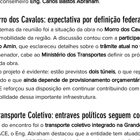
conselheiro 
Eng. Carlos Bastos Abraham
.
ro dos Cavalos: expectativa por definição federa
temas da reunião foi a situação da obra no 
Morro dos Cav
 mobilidade da região. A discussão contou com a 
participa
o Amin
, que esclareceu detalhes sobre o 
trâmite atual n
enador, cabe ao 
Ministério dos Transportes
 definir os pr
da obra.
projeto é evidente: estão previstos 
dois túneis
, o que r
ado e que 
ainda depende de provisionamento orçamentár
E reforçou sua disposição em continuar contribuindo com
bilidade dessa importante infraestrutura.
ransporte Coletivo: entraves políticos seguem c
 do encontro foi o 
transporte coletivo integrado na Grand
CE, o Eng. Abraham destacou que a entidade tem atuado