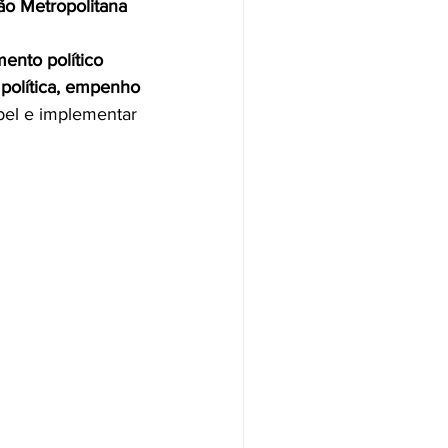
o Metropolitana 
ento político 
 política, empenho 
pel e implementar 