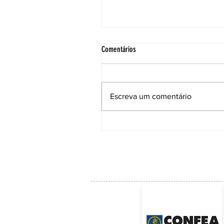
Comentários
Escreva um comentário
ACE institui Comissão Técnica para
acompanhar as soluções e a manuten
da Ponte Anita Garibaldi