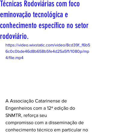
Técnicas Rodoviárias com foco
eminovação tecnológica e
conhecimento específico no setor
rodoviário.
https://video.wixstatic.com/video/8cd39f_f6b5
6c0c0bde46d8b658b5fe4d25a5f1/1080p/mp
4/file.mp4
A Associação Catarinense de 
Engenheiros com a 12ª edição do 
SNMTR, reforça seu
compromisso com a disseminação de 
conhecimento técnico em particular no 