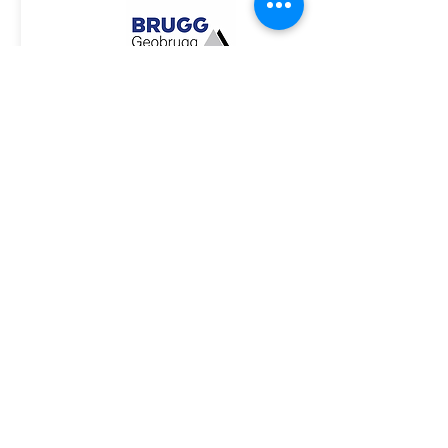
ASSINE GRATUITAMENTE O BOLETIM DA ACE
Associação Catarinense de
Engenheiros - ACE
CNPJ:
83.932.483
/0001-90