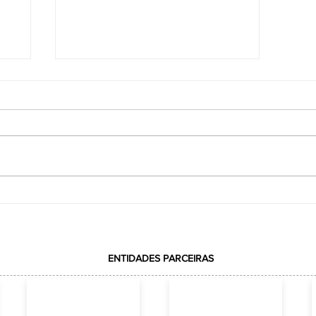
VOTAÇÃO REALIZADA COM
ção
SUCESSOELEIÇÃO DA REPRESENTAÇÃO DA
ACE JUNTO AO CREA-SC
ENTIDADES PARCEIRAS