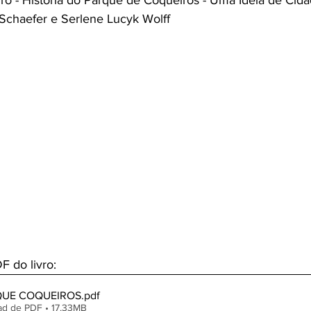
o - História do Parque de Coqueiros - Uma Ideia de Cida
Schaefer e Serlene Lucyk Wolff
 do livro:
QUE COQUEIROS
.pdf
ad de PDF • 17.33MB