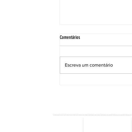
Comentários
Escreva um comentário
ACE institui Comissão Técnica para
acompanhar as soluções e a manuten
da Ponte Anita Garibaldi