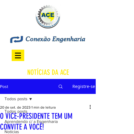
NOTÍCIAS DA ACE
Registre-se
Post
Todos posts
20 de set. de 2023
1 min de leitura
Todos posts
O VICE-PRESIDENTE TEM UM
Aprendendo c/ a Engenharia
CONVITE A VOCÊ!
Notícias