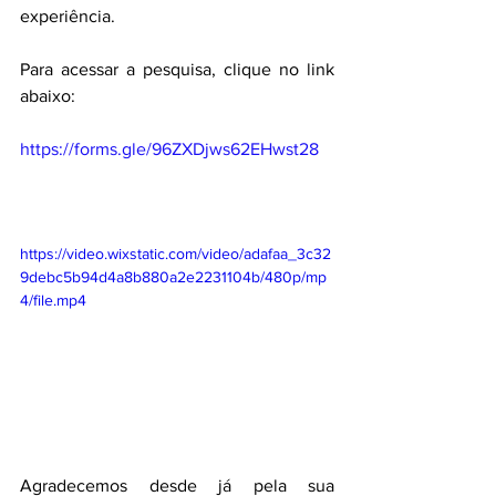
experiência.
Para acessar a pesquisa, clique no link 
abaixo:
https://forms.gle/96ZXDjws62EHwst28
https://video.wixstatic.com/video/adafaa_3c32
9debc5b94d4a8b880a2e2231104b/480p/mp
4/file.mp4
Agradecemos desde já pela sua 