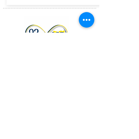
ASSINE GRATUITAMENTE O BOLETIM DA ACE
Associação Catarinense de
Engenheiros - ACE
CNPJ:
83.932.483
/0001-90
Contatos
Secretaria