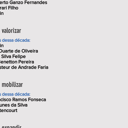
berto Ganzo Fernandes
ari Filho
in
valorizar
s dessa década:
in
Duarte de Oliveira
Silva Felipe
enetton Pereira
steur de Andrade Faria
mobilizar
s dessa década:
ncisco Ramos Fonseca
unes da Silva
tencourt
 expandir