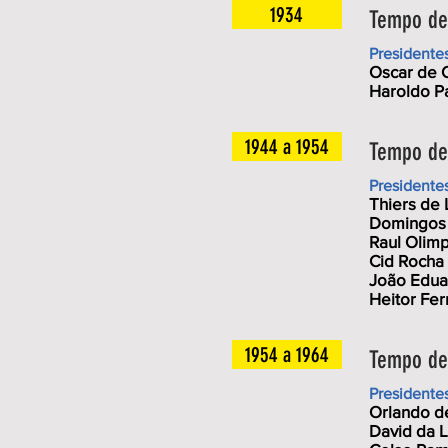
1934
Tempo de 
Presidente
Oscar de 
Haroldo P
1944 a 1954
Tempo de 
Presidente
Thiers de
Domingos 
Raul Olimp
Cid Rocha
João Edua
Heitor Ferr
1954 a 1964
Tempo de 
Presidente
Orlando de
David da L