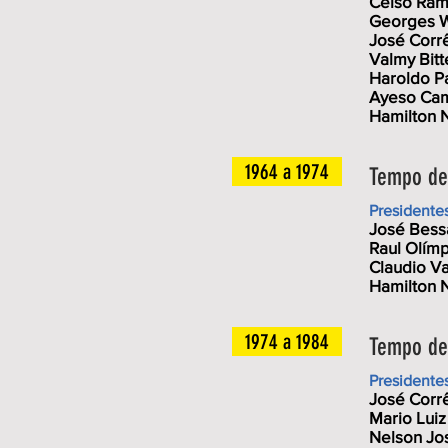
Celso Ram
Georges W
José Corr
Valmy Bitt
Haroldo P
Ayeso Ca
Hamilton 
1964 a 1974
Tempo de 
Presidente
José Bess
Raul Olímp
Claudio Va
Hamilton 
1974 a 1984
Tempo de 
Presidente
José Corr
Mario Lui
Nelson Jos