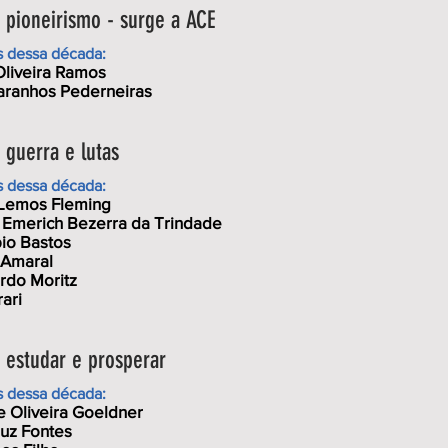
pioneirismo - surge a ACE
s dessa década:
Oliveira Ramos
aranhos Pederneiras
guerra e lutas
s dessa década:
 Lemos Fleming
Emerich Bezerra da Trindade
io Bastos
 Amaral
rdo Moritz
ari
estudar e prosperar
s dessa década:
 Oliveira Goeldner
uz Fontes