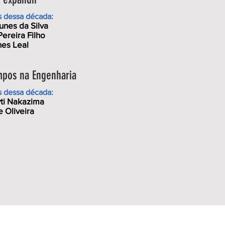
s dessa década:
unes da Silva
ereira Filho
nes Leal
mpos na Engenharia
s dessa década:
yti Nakazima
 Oliveira