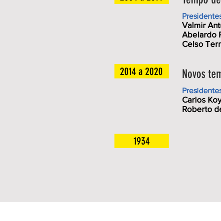
Presidente
Valmir Ant
Abelardo P
Celso Ter
2014 a 2020
Novos te
Presidente
Carlos Ko
Roberto de
1934