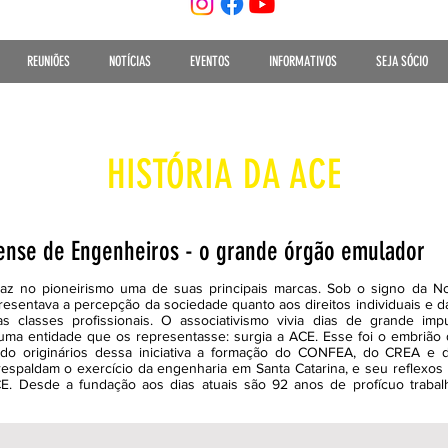
REUNIÕES
NOTÍCIAS
EVENTOS
INFORMATIVOS
SEJA SÓCIO
HISTÓRIA DA ACE
nense de Engenheiros - o grande órgão emulador
z no pioneirismo uma de suas principais marcas. Sob o signo da Nova
esentava a percepção da sociedade quanto aos direitos individuais e da
sas classes profissionais. O associativismo vivia dias de grande imp
ma entidade que os representasse: surgia a ACE. Esse foi o embrião 
ndo originários dessa iniciativa a formação do CONFEA, do CREA e d
espaldam o exercício da engenharia em Santa Catarina, e seu reflexos
CE. Desde a fundação aos dias atuais são 92 anos de profícuo traba