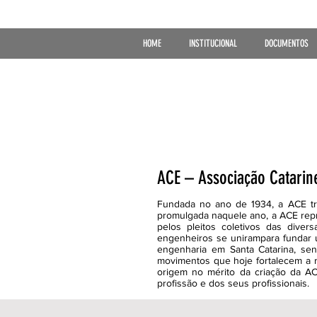
HOME
INSTITUCIONAL
DOCUMENTOS
ACE – Associação Catari
Fundada no ano de 1934, a ACE tra
promulgada naquele ano, a ACE repr
pelos pleitos coletivos das diver
engenheiros se unirampara fundar u
engenharia em Santa Catarina, se
movimentos que hoje fortalecem a r
origem no mérito da criação da A
profissão e dos seus profissionais.