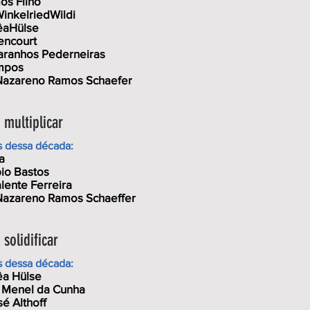
os Filho
inkelriedWildi
êaHülse
encourt
aranhos Pederneiras
mpos
Nazareno Ramos Schaefer
multiplicar
s dessa década:
a
io Bastos
lente Ferreira
Nazareno Ramos Schaeffer
solidificar
s dessa década:
êa Hülse
z Menel da Cunha
é Althoff