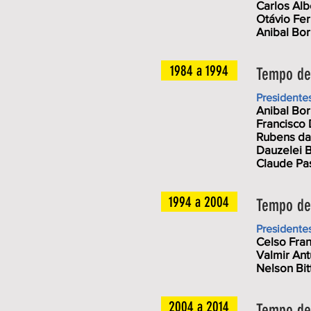
Carlos Al
Otávio Ferr
Anibal Bor
1984 a 1994
Tempo de 
Presidente
Anibal Bor
Francisco 
Rubens da 
Dauzelei B
Claude Pa
1994 a 2004
Tempo de 
Presidente
Celso Fra
Valmir Ant
Nelson Bit
2004 a 2014
Tempo de