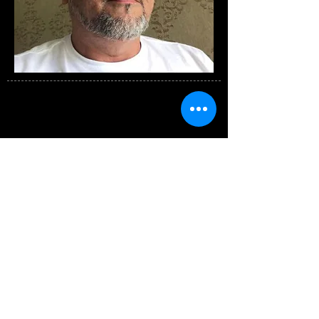
Eng. Eletricista Francisco de Assis Peres
Soares
Conselheiro Federal Adjunto do CONFEA
Voltar para página do Evento