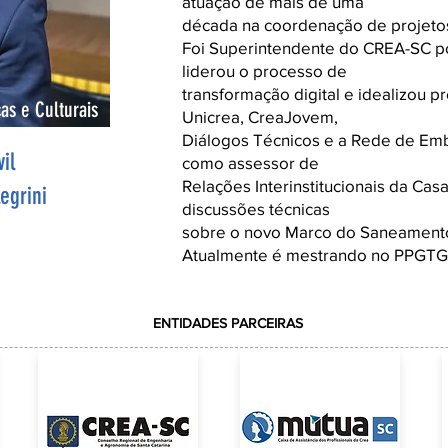
atuação de mais de uma
década na coordenação de projetos 
Foi Superintendente do CREA-SC p
liderou o processo de
transformação digital e idealizou 
as e Culturais
Unicrea, CreaJovem,
Diálogos Técnicos e a Rede de Em
il
como assessor de
Relações Interinstitucionais da Cas
egrini
discussões técnicas
sobre o novo Marco do Saneamento
Atualmente é mestrando no PPGTG
ENTIDADES PARCEIRAS