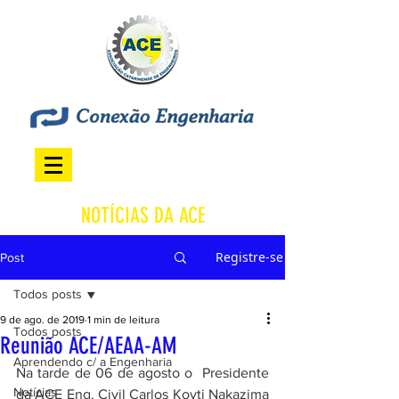
NOTÍCIAS DA ACE
Registre-se
Post
Todos posts
9 de ago. de 2019
1 min de leitura
Todos posts
Reunião ACE/AEAA-AM
Aprendendo c/ a Engenharia
Na tarde de 06 de agosto o  Presidente 
Notícias
da ACE Eng. Civil Carlos Koyti Nakazima 