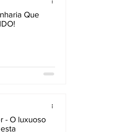
nharia Que
NDO!
r - O luxuoso
 esta