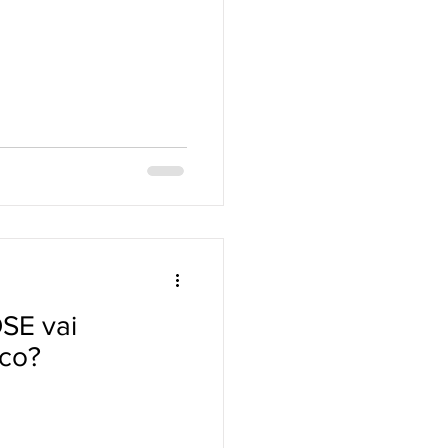
E vai
ico?