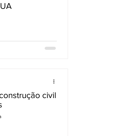
EUA
onstrução civil
s
a