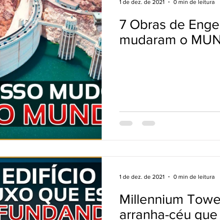
1 de dez. de 2021
0 min de leitura
7 Obras de Enge
mudaram o MU
1 de dez. de 2021
0 min de leitura
Millennium Towe
arranha-céu que