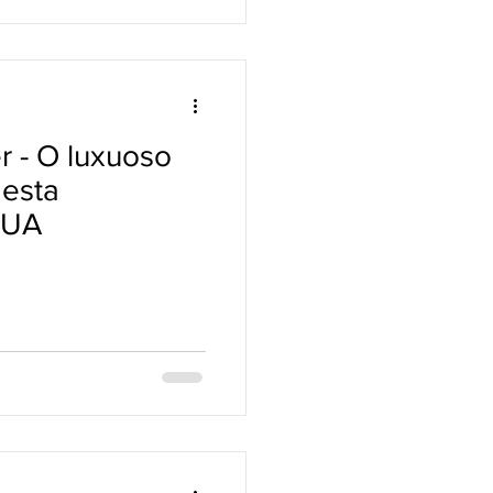
r - O luxuoso
 esta
EUA