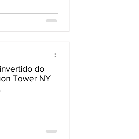
 invertido do
tion Tower NY
a