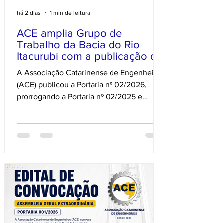
há 2 dias
1 min de leitura
ACE amplia Grupo de
Trabalho da Bacia do Rio
Itacurubi com a publicação da
Portaria nº 02/2026
A Associação Catarinense de Engenheiros
(ACE) publicou a Portaria nº 02/2026,
prorrogando a Portaria nº 02/2025 e
ampliando o Grupo de Trabalho
Multidisciplinar da Bacia do Rio Itacurubi
(GT-Itacurubi) com a inclusão de novos
integrantes. A medida reforça o
compromisso da entidade com a gestão
sustentável de uma das mais importantes
bacias hidrográficas de Florianópolis. O
GT-Itacurubi tem como finalidade
coordenar, acompanhar e propor ações
relacionadas ao Projeto de Gestão