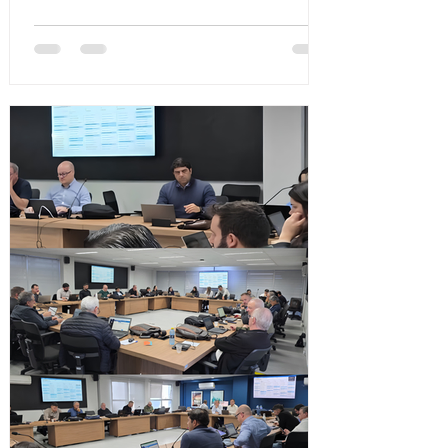
processo eleitoral para escolha dos
representantes da entidade junto ao
CREA-SC. Sua participação é essencial
para fortalecer a representatividade da
Engenharia Catarinense e contribuir com o
futuro da nossa classe. 🗓️ Data da eleição:
05 de agosto de 2026 🕧 Horário: das
12h30 às 18h30 📍 Local: Sede da ACE –
Rua Emílio Blum, 1