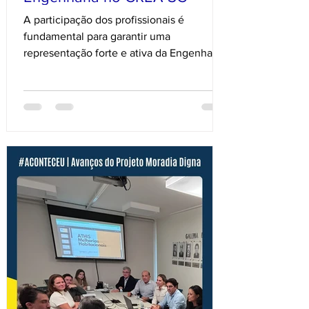
A participação dos profissionais é
fundamental para garantir uma
representação forte e ativa da Engenharia
Catarinense junto ao CREA-SC. Até o dia
30 de junho, os profissionais registrados
no sistema CONFEA/CREA têm a
oportunidade de realizar a opção pelo
título profissional e pela entidade de
classe que desejam ser representados no
plenário do Conselho. Essa escolha
impacta diretamente na composição do
chamado "Terço do CREA", mecanismo
que define a quantidade de representan