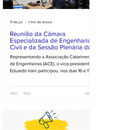
17 de jul.
1 min de leitura
Reunião da Câmara
Especializada de Engenharia
Civil e da Sessão Plenária do
CREA-SC.
Representando a Associação Catarinense
de Engenheiros (ACE), o vice-presidente
Eduardo Irani participou, nos dias 16 e 17
de julho, da Reunião da Câmara
Especializada de Engenharia Civil e da
Sessão Plenária do CREA-SC. Momentos
como esses são fundamentais para
fortalecer o diálogo entre as entidades,
acompanhar as pautas que impactam
diretamente o exercício profissional e
contribuir para o desenvolvimento da