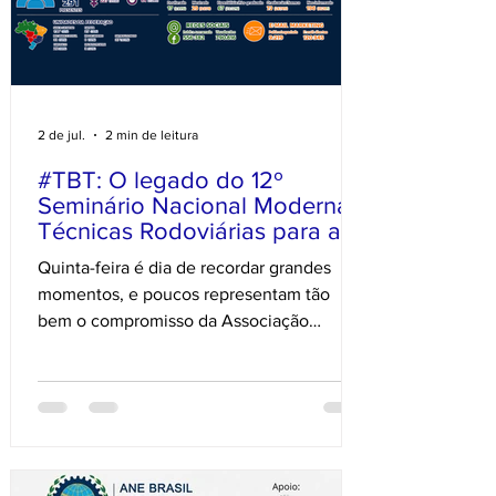
2 de jul.
2 min de leitura
#TBT: O legado do 12º
Seminário Nacional Modernas
Técnicas Rodoviárias para a
Engenharia Brasileira
Quinta-feira é dia de recordar grandes
momentos, e poucos representam tão
bem o compromisso da Associação
Catarinense de Engenheiros (ACE) com a
inovação quanto o 12º Seminário Nacional
Modernas Técnicas Rodoviárias (MTR
2026). Realizado em Florianópolis, o
evento reuniu profissionais,
pesquisadores, estudantes, gestores