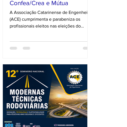
Confea/Crea e Mútua
A Associação Catarinense de Engenheiros
(ACE) cumprimenta e parabeniza os
profissionais eleitos nas eleições do
Sistema Confea/Crea e Mútua, realizadas
na sexta-feira, 03 de julho. A ACE deseja
pleno êxito aos novos representantes,
reconhecendo a importância do trabalho
que será desenvolvido em prol do
fortalecimento da Engenharia, da
Agronomia e das Geociências, da
valorização dos profissionais e do
desenvolvimento sustentável do país. Os
profissionais eleitos foram: Preside