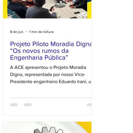
8 de jun.
1 min de leitura
Projeto Piloto Moradia Digna
“Os novos rumos da
Engenharia Pública”
A ACE apresentou o Projeto Moradia
Digna, representada por nosso Vice-
Presidente engenheiro Eduardo Irani, uma
Parceria Público-Privada que está
colocando em prática nossa proposta de
aprimoramento da Lei 11.888/2008,
ampliando o acesso à assistência técnica
para famílias que mais precisam. O
Sinduscon Grande Florianópolis recebeu
representantes da Prefeitura de