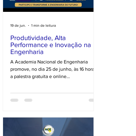
19 de jun.
1 min de leitura
Produtividade, Alta
Performance e Inovação na
Engenharia
A Academia Nacional de Engenharia
promove, no dia 25 de junho, às 16 horas,
a palestra gratuita e online
"PRODUTIVIDADE NA ENGENHARIA: Alta
performance, Qualidade e Inovação".
Como impulsionar a eficiência e a
qualidade nos projetos de engenharia
diante dos desafios contemporâneos? O
encontro trará insights sobre processos,
gestão e novas tecnologias aplicadas ao
setor. O debate será conduzido por dois