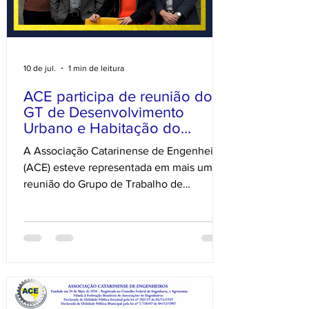
10 de jul.
1 min de leitura
ACE participa de reunião do
GT de Desenvolvimento
Urbano e Habitação do
CONFEA em Brasília
A Associação Catarinense de Engenheiros
(ACE) esteve representada em mais uma
reunião do Grupo de Trabalho de
Desenvolvimento Urbano e Habitação (GT
DUH) do CONFEA, realizada em Brasília. O
encontro contou com a participação do
engenheiro Eduardo Irani, vice-presidente
da ACE, que acompanha as discussões e
contribui para o fortalecimento da
Engenharia Pública no Brasil. Participaram