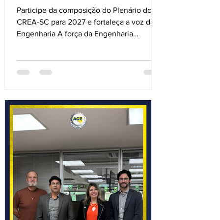
CREA-SC
Participe da composição do Plenário do
CREA-SC para 2027 e fortaleça a voz da
Engenharia A força da Engenharia
Catarinense é construída pela participação
ativa dos profissionais. E uma decisão
simples pode fazer toda a diferença na
representatividade da classe dentro do
Sistema CONFEA/CREA. O Presidente da
Associação Catarinense de Engenheiros
(ACE), Eng. Abelardo, convida todos os
profissionais registrados no Sistema
CONFEA/CREA a realizarem sua opção
pela ACE no CREANET, co