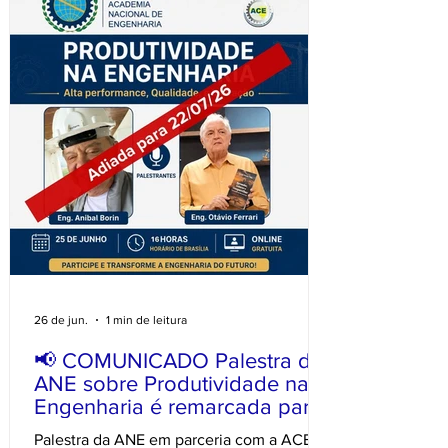
públicos, empresários e especialistas de
diversas regiões do país para quatro dias
dedicados ao compartilhamento de
conhecimento, apresentação de novas
tecno
26 de jun.
1 min de leitura
📢 COMUNICADO Palestra da
ANE sobre Produtividade na
Engenharia é remarcada para
22 de julho
Palestra da ANE em parceria com a ACE