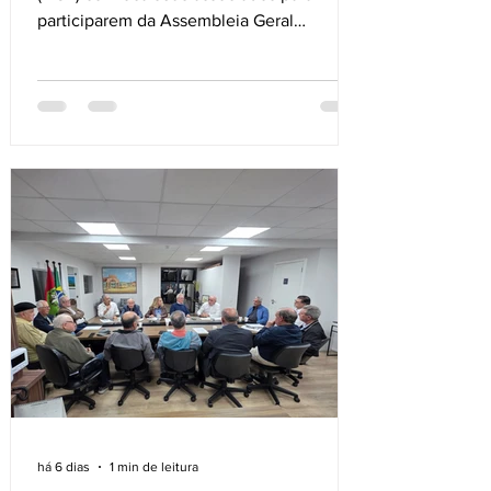
participarem da Assembleia Geral
Extraordinária, que dará continuidade ao
processo eleitoral para escolha dos
representantes da entidade junto ao
CREA-SC. Sua participação é essencial
para fortalecer a representatividade da
Engenharia Catarinense e contribuir com o
futuro da nossa classe. 🗓 Data da eleição:
05 de agosto de 2026 🕧 Horário: das
12h30 às 18h30 📍 Local: Sede da ACE –
Rua Emílio Blum, 13
há 6 dias
1 min de leitura