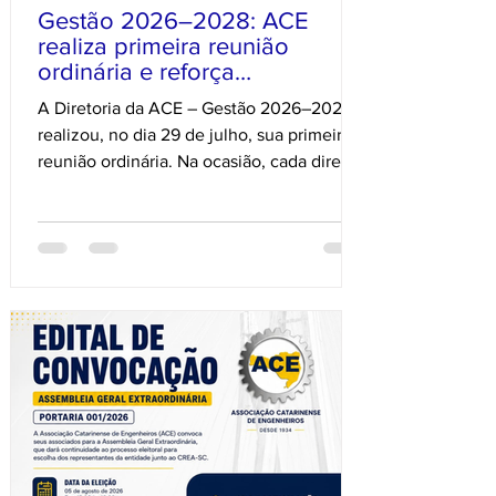
Gestão 2026–2028: ACE
realiza primeira reunião
ordinária e reforça
compromissos com a
A Diretoria da ACE – Gestão 2026–2028
Engenharia Catarinense
realizou, no dia 29 de julho, sua primeira
reunião ordinária. Na ocasião, cada diretor
apresentou seu plano de trabalho e
compartilhou as prioridades para a nova
gestão, reforçando o compromisso da ACE
com o fortalecimento da Engenharia
Catarinense. Entre os principais temas
debatidos estiveram: ✔️ O planejamento
estratégico da ACE rumo aos seus 100
anos; ✔️ A criação de um Grupo de
Trabalho (GT) para acompanhar as
soluções técnicas que s