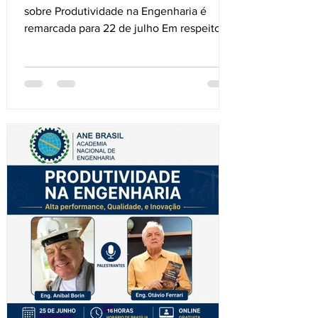
sobre Produtividade na Engenharia é
remarcada para 22 de julho Em respeito ao
falecimento do engenheiro Cesar Seara
Junior, uma das grandes personalidades
da engenharia catarinense, a Academia
Nacional de Engenharia (ANE) informa que
a palestra "PRODUTIVIDADE NA
ENGENHARIA: Alta Performance,
Qualidade e Inovação" foi remarcada para
o dia 22 de julho, às 16h, em formato
online e gratuito. O encontro reunirá
profissionais e estudantes para