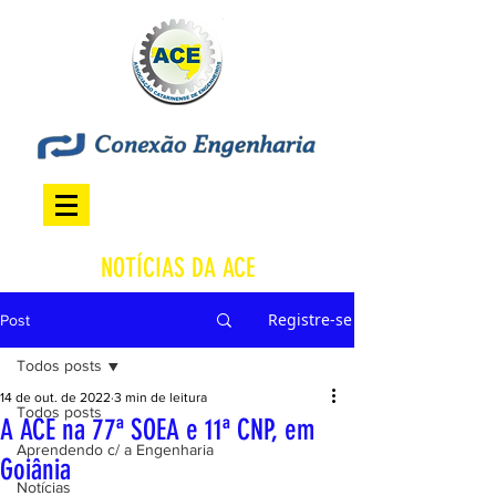
NOTÍCIAS DA ACE
Registre-se
Post
Todos posts
14 de out. de 2022
3 min de leitura
Todos posts
A ACE na 77ª SOEA e 11ª CNP, em
Aprendendo c/ a Engenharia
Goiânia
Notícias