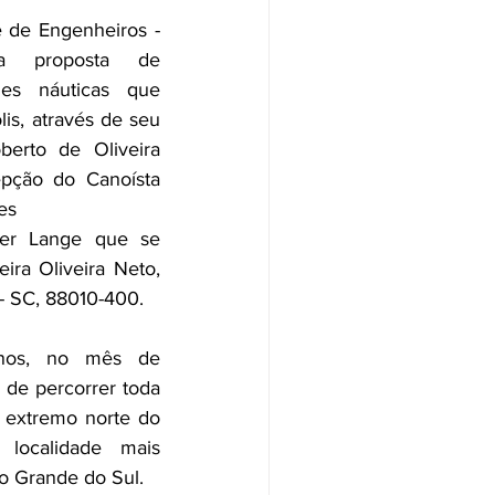
 de Engenheiros - 
a proposta de 
es náuticas que 
s, através de seu 
berto de Oliveira 
epção do Canoísta 
es
er Lange que se 
ira Oliveira Neto, 
s - SC, 88010-400.
nos, no mês de 
o de percorrer toda 
o extremo norte do 
ocalidade mais 
io Grande do Sul. 