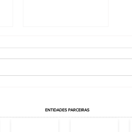
VOTAÇÃO REALIZADA COM
ção
SUCESSOELEIÇÃO DA REPRESENTAÇÃO DA
ACE JUNTO AO CREA-SC
ENTIDADES PARCEIRAS