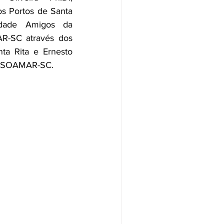
s Portos de Santa 
dade Amigos da 
-SC através dos 
a Rita e Ernesto 
da SOAMAR-SC.