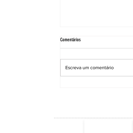
Comentários
Escreva um comentário
ACE institui Comissão Técnica para
acompanhar as soluções e a manuten
da Ponte Anita Garibaldi