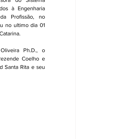
sora do Sistema 
os à Engenharia 
da Profissão, no 
u no ultimo dia 01 
Catarina.
liveira Ph.D., o 
Rezende Coelho e 
 Santa Rita e seu 