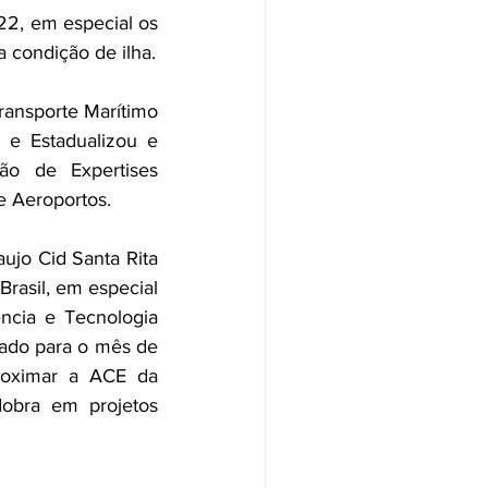
2, em especial os 
relacionados com o Mar e Transporte marítimo, do mote do resgate da nossa condição de ilha. 
ransporte Marítimo 
e Estadualizou e 
ão de Expertises 
e Aeroportos. 
jo Cid Santa Rita 
rasil, em especial 
ncia e Tecnologia 
do para o mês de 
oximar a ACE da 
obra em projetos 