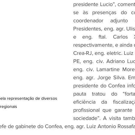
presidente Lucio”, coment
se às presenças do co
coordenador adjunto
Presidentes, eng. agr. Uliss
e eng. ftal. Carlos Xa
respectivamente, e ainda 
Crea-RJ, eng. eletric. Lui
PE, eng. civ. Adriano Lu
eng. civ. Lamartine Morei
eng. agr. Jorge Silva. Em
presidente do Confea inf
pauta tratou do “fort
ela representação de diversos 
eficiência da fiscaliza
regionais
profissional que garante
sociedade”. A visita tam
efe de gabinete do Confea, eng. agr. Luiz Antonio Rossafa