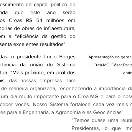
escimento do capital político do 
inda que este ano serão 
 aos Creas R$ 54 milhões em 
orias de obras de infraestrutura, 
ém a “eficiência da gestão do 
enta excelentes resultados”.
as, o presidente Lucio Borges 
Apresentação do gerent
rtância da união do Sistema 
Crea-MG, César Paiva
ua. “Mais próximo, em prol dos 
enti
is, 
das nossas empresas para 
 de maneira organizada, reconhecendo a importância da
é um dia muito importante para o Crea-MG e para o nos
ceber vocês. Nosso Sistema fortalece cada vez mais q
tes para a Engenharia, a Agronomia e as Geociências”.
“Temos quase uma reuni
Presidentes, o que mo