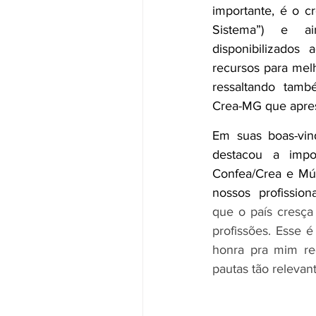
importante, é o cr
Sistema”) e a
disponibilizados
recursos para melh
ressaltando tamb
Crea-MG que apres
Em suas boas-vind
destacou a impo
Confea/Crea e Mút
nossos profissiona
que o país cresça
profissões. Esse 
honra pra mim re
pautas tão relevan