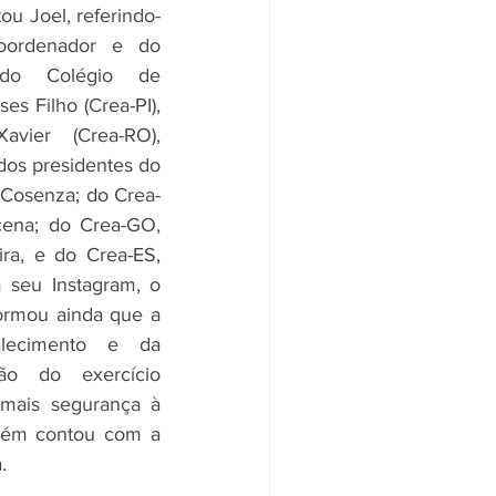
ou Joel, referindo-
ordenador e do 
 do Colégio de 
es Filho (Crea-PI), 
vier (Crea-RO), 
dos presidentes do 
z Cosenza; do Crea-
cena; do Crea-GO, 
ra, e do Crea-ES, 
 seu Instagram, o 
ormou ainda que a 
alecimento e da 
ção do exercício 
 mais segurança à 
bém contou com a 
.