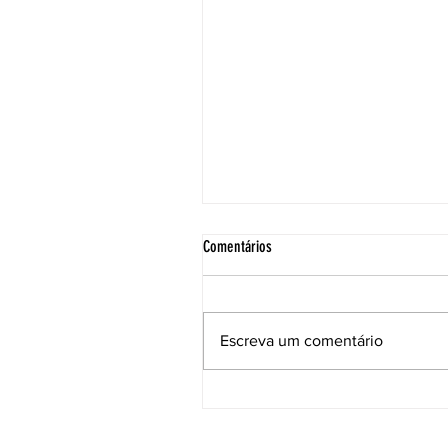
Comentários
Escreva um comentário
ACE institui Comissão Técnica para
acompanhar as soluções e a manuten
da Ponte Anita Garibaldi