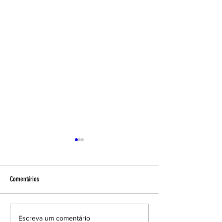
Comentários
VOTAÇÃO REALIZADA COM
ACE amplia Grupo de T
Escreva um comentário