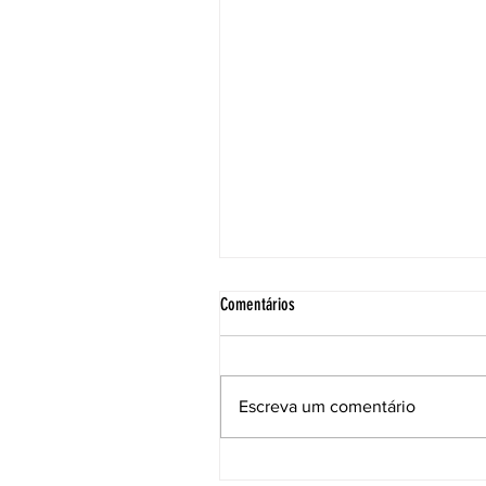
Comentários
Escreva um comentário
Ceep retoma discussões do Sistema