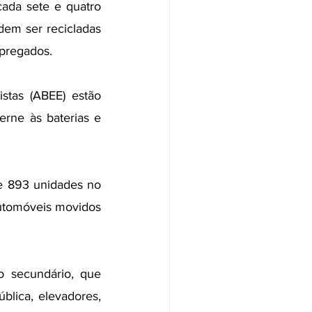
ada sete e quatro  
em ser recicladas 
mpregados.
stas (ABEE) estão 
rne às baterias e 
de 893 unidades no 
utomóveis movidos 
 secundário, que 
lica, elevadores, 