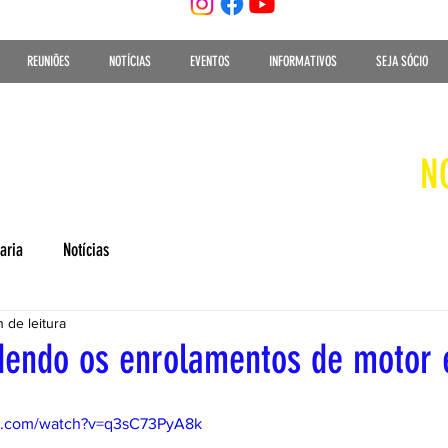
REUNIÕES
NOTÍCIAS
EVENTOS
INFORMATIVOS
SEJA SÓCIO
N
aria
Notícias
n de leitura
ndo os enrolamentos de motor e
e.com/watch?v=q3sC73PyA8k