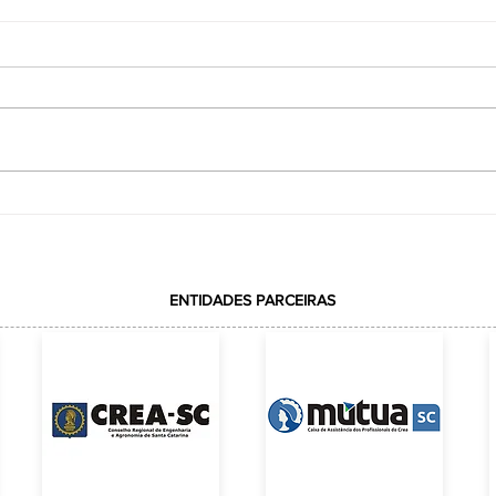
ACE amplia Grupo de Trabalho da Bacia
 DA
do Rio Itacurubi com a publicação da
Portaria nº 02/2026
ENTIDADES PARCEIRAS