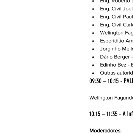
Eng. Roberto 
Eng. Civil Jo
Eng. Civil Pa
Eng. Civil Car
Welington Fag
Esperidião Am
Jorginho Mell
Dário Berger 
Edinho Bez - 
Outras autori
09:30 – 10:15 - PA
Welington Fagunde
10:15 – 11:35 - A I
Moderadores: