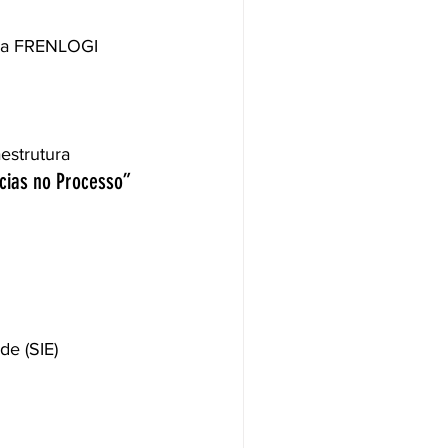
s da FRENLOGI
estrutura 
ncias no Processo”
de (SIE)