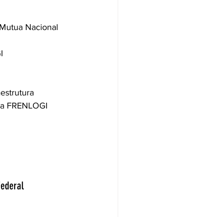
 Mutua Nacional 
I 
estrutura 
s da FRENLOGI
Federal