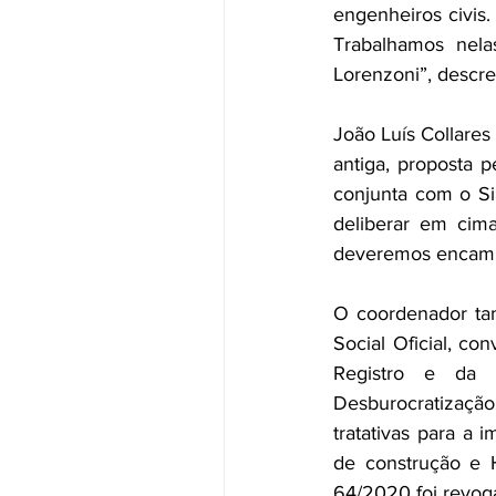
engenheiros civis.
Trabalhamos nela
Lorenzoni”, descr
João Luís Collare
antiga, proposta 
conjunta com o Si
deliberar em cim
deveremos encamin
O coordenador tam
Social Oficial, co
Registro e da 
Desburocratizaçã
tratativas para a 
de construção e H
64/2020 foi revog