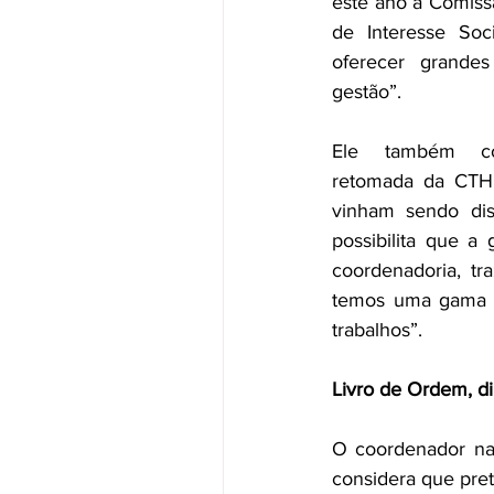
este ano a Comiss
de Interesse Soc
oferecer grandes
gestão”. 
Ele também con
retomada da CTHI
vinham sendo dis
possibilita que 
coordenadoria, tr
temos uma gama de
trabalhos”. 
Livro de Ordem, di
O coordenador nac
considera que prete