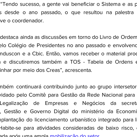
 “Tendo sucesso, a gente vai beneficiar o Sistema e as 
s desde o ano passado, o que resultou na palestra 
eve o coordenador. 
s destaca ainda as discussões em torno do Livro de Orde
pelo Colégio de Presidentes no ano passado e envolvend
nduscon e a Cbic. Então, vamos receber o material pro
a e discutiremos também a TOS - Tabela de Ordens e 
har por meio dos Creas”, acrescenta. 
bém continuará contribuindo junto ao grupo intersetoria
nvidado pelo Comitê para Gestão da Rede Nacional para a
Legalização de Empresas e Negócios da secretar
o, Gestão e Governo Digital do ministério da Economi
implantação do licenciamento urbanístico integrado para l
abite-se para atividades consideradas de baixo risco, 
ada após uma ampla 
mobilização do setor
.