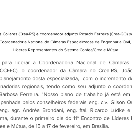
Collares (Crea-RS) e coordenador adjunto Ricardo Ferreira (Crea-GO) par
 Coordenadoria Nacional de Câmaras Especializadas de Engenharia Civil,
Líderes Representantes do Sistema Confea/Crea e Mútua
 para liderar a Coordenadoria Nacional de Câmaras E
 (CCEEC), o coordenador da Câmara no Crea-RS, João 
 planejamento desta especializada,  com o incremento de
nadorias regionais, tendo como seu adjunto o coorden
 Barbosa Ferreira. “Nosso plano de trabalho já está em 
panhada pelos conselheiros federais eng. civ. Gilson Qu
g. agr. Andréa Brondani, eng. ftal. Ricardo Lüdke e e
ma, durante o primeiro dia do 11º Encontro de Líderes 
a e Mútua, de 15 a 17 de fevereiro, em Brasília.