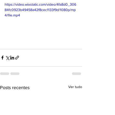
https://video.wixstatic.com/video/4fa8d0_306
84fc0923b49458a42f8cec1133f9d/1080p/mp
4/file.mp4
Ver tudo
Posts recentes