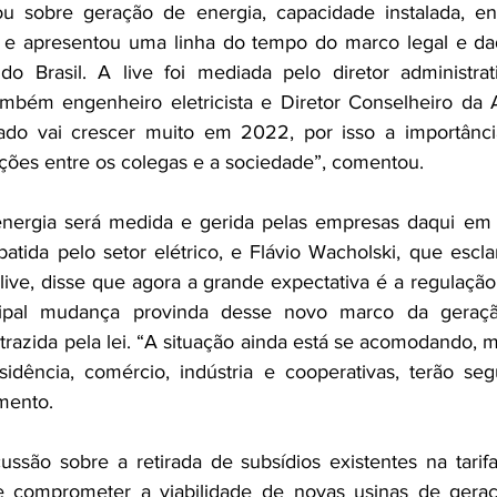
u sobre geração de energia, capacidade instalada, ene
o e apresentou uma linha do tempo do marco legal e dado
do Brasil. A live foi mediada pelo diretor administra
ambém engenheiro eletricista e Diretor Conselheiro da A
ado vai crescer muito em 2022, por isso a importânci
ções entre os colegas e a sociedade”, comentou.
ergia será medida e gerida pelas empresas daqui em d
atida pelo setor elétrico, e Flávio Wacholski, que escl
live, disse que agora a grande expectativa é a regulação
cipal mudança provinda desse novo marco da geração
 trazida pela lei. “A situação ainda está se acomodando, 
esidência, comércio, indústria e cooperativas, terão seg
imento.
ussão sobre a retirada de subsídios existentes na tarifa
de comprometer a viabilidade de novas usinas de gera