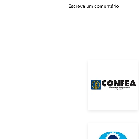
Escreva um comentário
ACE institui Comissão Técnica para
acompanhar as soluções e a manuten
da Ponte Anita Garibaldi