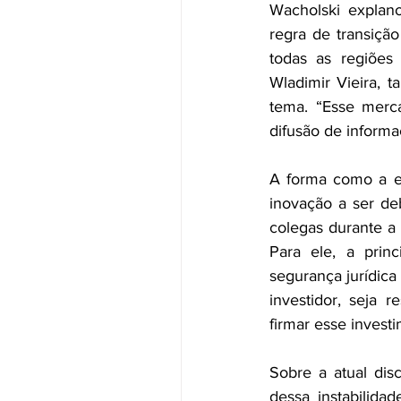
Wacholski explano
regra de transiçã
todas as regiões 
Wladimir Vieira, t
tema. “Esse merc
difusão de informa
A forma como a en
inovação a ser deb
colegas durante a 
Para ele, a prin
segurança jurídica
investidor, seja r
firmar esse invest
Sobre a atual disc
dessa instabilida