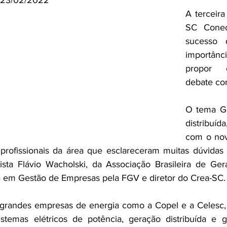
o 23/02/2022
A terceir
SC Conec
sucesso 
importânci
propor e
debate co
O tema Ge
distribuí
com o nov
 profissionais da área que esclareceram muitas dúvidas 
ista Flávio Wacholski, da Associação Brasileira de Gera
a em Gestão de Empresas pela FGV e diretor do Crea-SC.
randes empresas de energia como a Copel e a Celesc, 
stemas elétricos de potência, geração distribuída e g