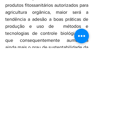
produtos fitossanitários autorizados para 
agricultura orgânica, maior será a 
tendência a adesão a boas práticas de 
produção e uso de  métodos e 
tecnologias de controle biológicos, o 
que consequentemente aumentará 
ainda mais o grau de sustentabilidade da 
agricultura nacional.
O que muda para o registro de produtos 
que serão exportados?
Para a concessão de registro de 
produtos fabricados exclusivamente 
para a exportação, não será mais 
necessário que o produto esteja 
registrado para uso no Brasil. A mudança 
tem como objetivo estimular 