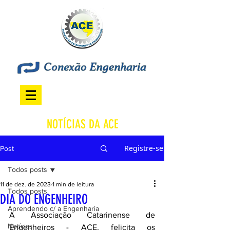
NOTÍCIAS DA ACE
Registre-se
Post
Todos posts
11 de dez. de 2023
1 min de leitura
Todos posts
DIA DO ENGENHEIRO
Aprendendo c/ a Engenharia
A Associação Catarinense de 
Notícias
Engenheiros - ACE, felicita os 