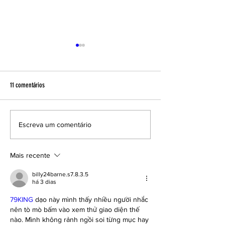
11 comentários
VOTAÇÃO REALIZADA COM
ACE amplia Grupo de T
Escreva um comentário
SUCESSOELEIÇÃO DA
Bacia do Rio Itacurubi
REPRESENTAÇÃO DA ACE JUNTO AO
publicação da Portaria
Mais recente
CREA-SC
billy24barne.s7.8.3.5
há 3 dias
79KING
 dạo này mình thấy nhiều người nhắc 
nên tò mò bấm vào xem thử giao diện thế 
nào. Mình không rảnh ngồi soi từng mục hay 