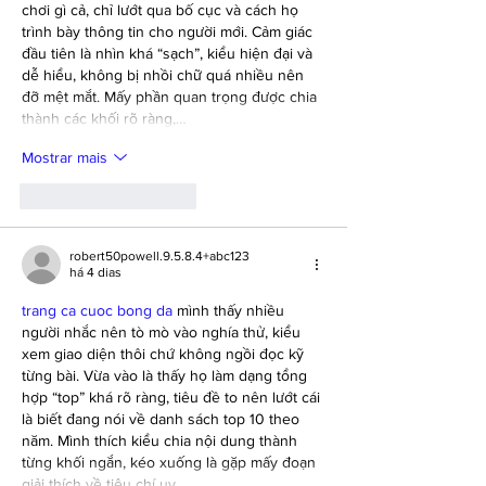
chơi gì cả, chỉ lướt qua bố cục và cách họ 
trình bày thông tin cho người mới. Cảm giác 
đầu tiên là nhìn khá “sạch”, kiểu hiện đại và 
dễ hiểu, không bị nhồi chữ quá nhiều nên 
đỡ mệt mắt. Mấy phần quan trọng được chia 
thành các khối rõ ràng,…
Mostrar mais
Curtir
Responder
robert50powell.9.5.8.4+abc123
há 4 dias
trang ca cuoc bong da
 mình thấy nhiều 
người nhắc nên tò mò vào nghía thử, kiểu 
xem giao diện thôi chứ không ngồi đọc kỹ 
từng bài. Vừa vào là thấy họ làm dạng tổng 
hợp “top” khá rõ ràng, tiêu đề to nên lướt cái 
là biết đang nói về danh sách top 10 theo 
năm. Mình thích kiểu chia nội dung thành 
từng khối ngắn, kéo xuống là gặp mấy đoạn 
giải thích về tiêu chí uy…