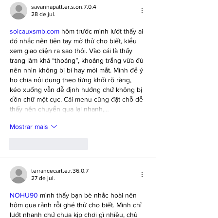
savannapatt.er.s.on.7.0.4
28 de jul.
soicauxsmb.com
 hôm trước mình lướt thấy ai 
đó nhắc nên tiện tay mở thử cho biết, kiểu 
xem giao diện ra sao thôi. Vào cái là thấy 
trang làm khá “thoáng”, khoảng trắng vừa đủ 
nên nhìn không bị bí hay mỏi mắt. Mình để ý 
họ chia nội dung theo từng khối rõ ràng, 
kéo xuống vẫn dễ định hướng chứ không bị 
dồn chữ một cục. Cái menu cũng đặt chỗ dễ 
thấy nên chuyển qua lại nhanh,…
Mostrar mais
Curtir
Responder
terrancecart.e.r.36.0.7
27 de jul.
NOHU90
 mình thấy bạn bè nhắc hoài nên 
hôm qua rảnh rỗi ghé thử cho biết. Mình chỉ 
lướt nhanh chứ chưa kịp chơi gì nhiều, chủ 