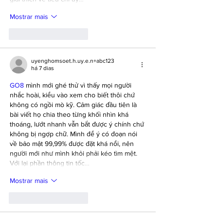
Mostrar mais
Curtir
Responder
uyenghomsoet.h.uy.e.n+abc123
há 7 dias
GO8
 mình mới ghé thử vì thấy mọi người 
nhắc hoài, kiểu vào xem cho biết thôi chứ 
không có ngồi mò kỹ. Cảm giác đầu tiên là 
bài viết họ chia theo từng khối nhìn khá 
thoáng, lướt nhanh vẫn bắt được ý chính chứ 
không bị ngợp chữ. Mình để ý có đoạn nói 
về bảo mật 99,99% được đặt khá nổi, nên 
người mới như mình khỏi phải kéo tìm mệt. 
Với lại phần thông tin tốc…
Mostrar mais
Curtir
Responder