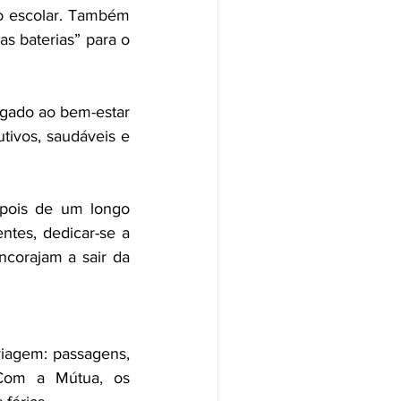
o escolar. Também 
 baterias” para o 
ligado ao bem-estar 
tivos, saudáveis e 
pois de um longo 
ntes, dedicar-se a 
ncorajam a sair da 
iagem: passagens, 
Com a Mútua, os 