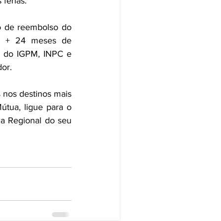
férias. 
o de reembolso do 
a + 24 meses de 
a do IGPM, INPC e 
or.
 nos destinos mais 
útua, ligue para o 
 Regional do seu 