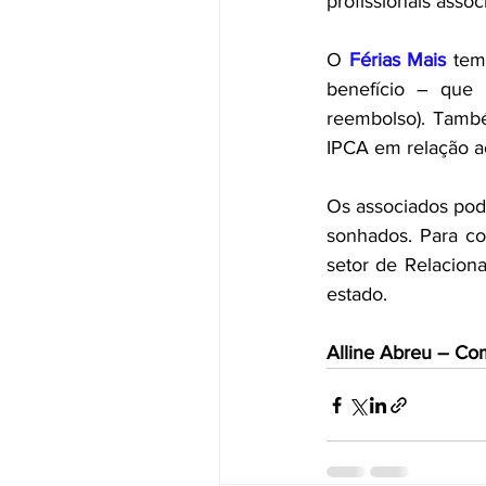
profissionais asso
O 
Férias Mais
 tem
benefício – que
reembolso). També
IPCA em relação a
Os associados podem
sonhados. Para co
setor de Relacion
estado.
Alline Abreu – Co