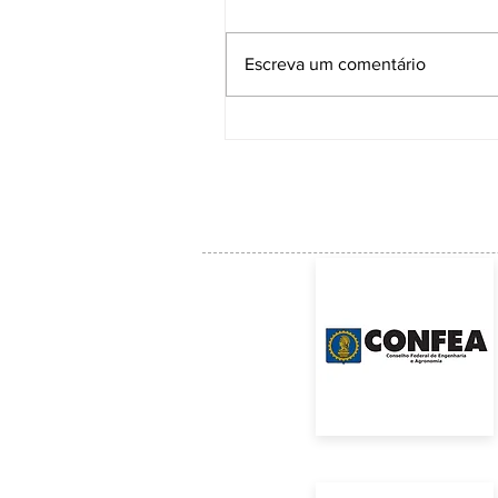
Escreva um comentário
ACE institui Comissão Técnica para
acompanhar as soluções e a manuten
da Ponte Anita Garibaldi