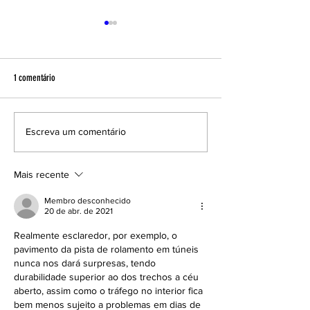
1 comentário
CredCrea leva o espírito natalino ao
MME define cronograma
Escreva um comentário
Mercado Público de Florianópolis
de energia e de transm
triênio 2022 – 2024
Mais recente
Membro desconhecido
20 de abr. de 2021
Realmente esclaredor, por exemplo, o 
pavimento da pista de rolamento em túneis 
nunca nos dará surpresas, tendo 
durabilidade superior ao dos trechos a céu 
aberto, assim como o tráfego no interior fica 
bem menos sujeito a problemas em dias de 