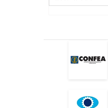
ACE institui Comissão Técnica para
acompanhar as soluções e a manuten
da Ponte Anita Garibaldi