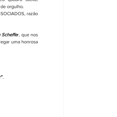
de orgulho.  
ASSOCIADOS, razão 
 Scheffe
r, que nos 
regar uma honrosa 
r”
.