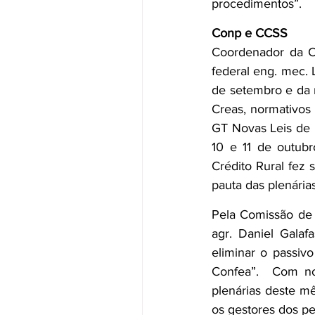
procedimentos”.
Conp e CCSS
Coordenador da C
federal eng. mec. 
de setembro e da r
Creas, normativos
GT Novas Leis de L
10 e 11 de outubr
Crédito Rural fez 
pauta das plenárias
Pela Comissão de C
agr. Daniel Galaf
eliminar o passiv
Confea”.  Com no
plenárias deste m
os gestores dos pe