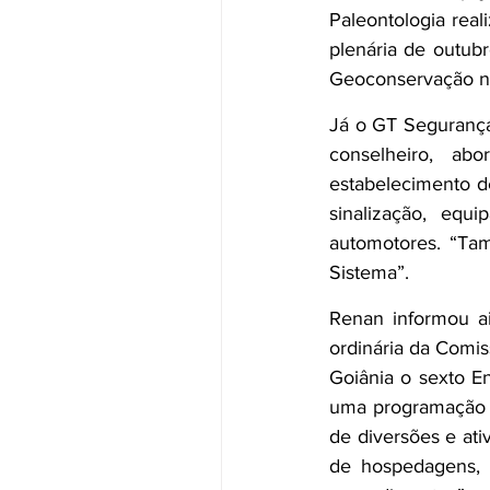
Paleontologia reali
plenária de outub
Geoconservação no
Já o GT Segurança d
conselheiro, ab
estabelecimento de
sinalização, equ
automotores. “Tam
Sistema”.
Renan informou ai
ordinária da Comis
Goiânia o sexto En
uma programação c
de diversões e ati
de hospedagens, e