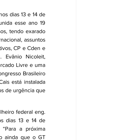
os dias 13 e 14 de 
unida esse ano 19 
sos, tendo exarado 
acional, assuntos 
tivos, CP e Cden e 
 Evânio Nicoleit, 
rcado Livre e uma 
ngresso Brasileiro 
is está instalada 
os de urgência que 
heiro federal eng. 
 dias 13 e 14 de 
 “Para a próxima 
o ainda que o GT 