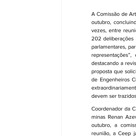
A Comissão de Artic
outubro, concluin
vezes, entre reuni
202 deliberações 
parlamentares, par
representações”, 
destacando a revi
proposta que solic
de Engenheiros Ci
extraordinariament
devem ser trazidos
Coordenador da Com
minas Renan Azev
outubro, a comis
reunião, a Ceep j