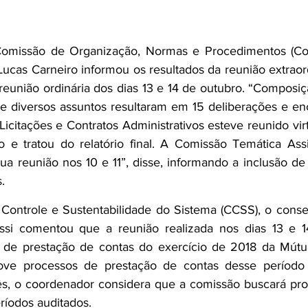
omissão de Organização, Normas e Procedimentos (Conp
Lucas Carneiro informou os resultados da reunião extraor
eunião ordinária dos dias 13 e 14 de outubro. “Composiç
 e diversos assuntos resultaram em 15 deliberações e e
icitações e Contratos Administrativos esteve reunido vir
o e tratou do relatório final. A Comissão Temática Assi
sua reunião nos 10 e 11”, disse, informando a inclusão de
.
ontrole e Sustentabilidade do Sistema (CCSS), o conselh
assi comentou que a reunião realizada nos dias 13 e 1
o de prestação de contas do exercício de 2018 da Mútu
ve processos de prestação de contas desse período 
ês, o coordenador considera que a comissão buscará pro
ríodos auditados. 