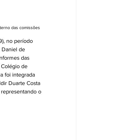
interno das comissões
9), no período 
 Daniel de 
informes das 
 Colégio de 
 foi integrada 
ldir Duarte Costa 
, representando o 