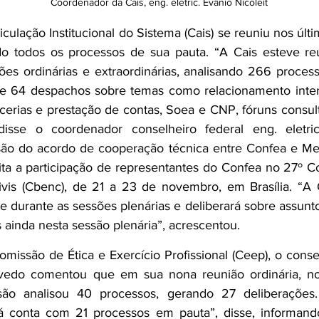
Coordenador da Cais, eng. eletric. Evânio Nicoleit
ulação Institucional do Sistema (Cais) se reuniu nos últim
do todos os processos de sua pauta. “A Cais esteve re
ões ordinárias e extraordinárias, analisando 266 proces
e 64 despachos sobre temas como relacionamento intern
cerias e prestação de contas, Soea e CNP, fóruns consul
disse o coordenador conselheiro federal eng. eletric.
são do acordo de cooperação técnica entre Confea e Me
ita a participação de representantes do Confea no 27º Co
vis (Cbenc), de 21 a 23 de novembro, em Brasília. “A Ca
e durante as sessões plenárias e deliberará sobre assunt
 ainda nesta sessão plenária”, acrescentou.
issão de Ética e Exercício Profissional (Ceep), o consel
edo comentou que em sua nona reunião ordinária, nos
são analisou 40 processos, gerando 27 deliberações.
á conta com 21 processos em pauta”, disse, informand