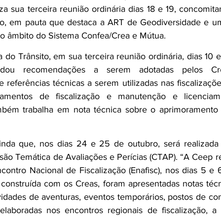
za sua terceira reunião ordinária dias 18 e 19, concomitan
ro, em pauta que destaca a ART de Geodiversidade e um
 âmbito do Sistema Confea/Crea e Mútua.
o Trânsito, em sua terceira reunião ordinária, dias 10 e 1
ordou recomendações a serem adotadas pelos Cre
 referências técnicas a serem utilizadas nas fiscalizações
ipamentos de fiscalização e manutenção e licenciam
bém trabalha em nota técnica sobre o aprimoramento d
nda que, nos dias 24 e 25 de outubro, será realizada a
são Temática de Avaliações e Perícias (CTAP). “A Ceep r
contro Nacional de Fiscalização (Enafisc), nos dias 5 e
onstruída com os Creas, foram apresentadas notas técn
vidades de aventuras, eventos temporários, postos de co
laboradas nos encontros regionais de fiscalização, a 