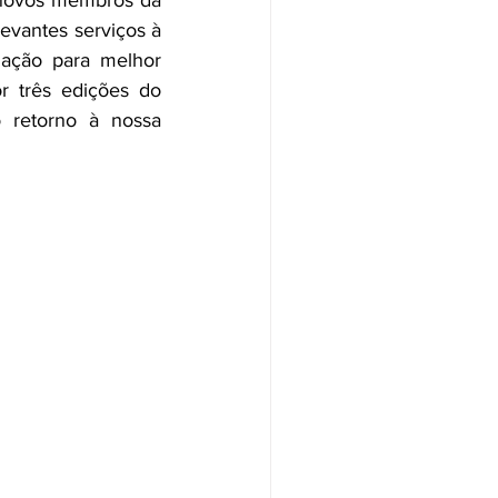
 novos membros da 
vantes serviços à 
uação para melhor 
r três edições do 
 retorno à nossa 