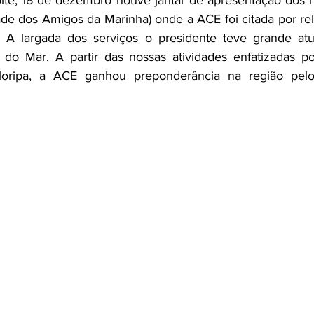
ite, 18 de dezembro houve jantar de apresentação dos
 dos Amigos da Marinha) onde a ACE foi citada por rele
. A largada dos serviços o presidente teve grande at
a do Mar. A partir das nossas atividades enfatizadas po
loripa, a ACE ganhou preponderância na região pelo