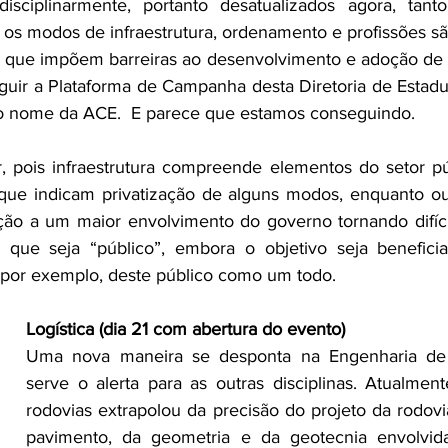
sciplinarmente, portanto desatualizados agora, tanto
re os modos de infraestrutura, ordenamento e profissões s
os que impõem barreiras ao desenvolvimento e adoção de 
guir a Plataforma de Campanha desta Diretoria de Estadua
r o nome da ACE.  E parece que estamos conseguindo.
, pois infraestrutura compreende elementos do setor púb
 que indicam privatização de alguns modos, enquanto out
o a um maior envolvimento do governo tornando difíci
o que seja “público”, embora o objetivo seja beneficia
, por exemplo, deste público como um todo.
Logística (dia 21 com abertura do evento)
Uma nova maneira se desponta na Engenharia de 
serve o alerta para as outras disciplinas. Atualmen
rodovias extrapolou da precisão do projeto da rodovi
pavimento, da geometria e da geotecnia envolvida