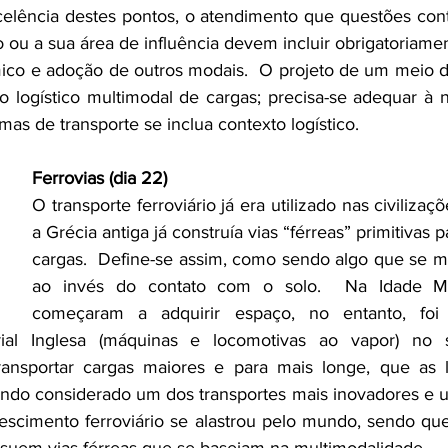
celência destes pontos, o atendimento que questões cont
ou a sua área de influência devem incluir obrigatoriamente
ico e adoção de outros modais.  O projeto de um meio de
 logístico multimodal de cargas; precisa-se adequar à n
mas de transporte se inclua contexto logístico.
Ferrovias (dia 22)
O transporte ferroviário já era utilizado nas civilizaç
a Grécia antiga já construía vias “férreas” primitivas p
cargas.  Define-se assim, como sendo algo que se mo
ao invés do contato com o solo.  Na Idade Méd
começaram a adquirir espaço, no entanto, fo
rial Inglesa (máquinas e locomotivas ao vapor) no s
ansportar cargas maiores e para mais longe, que as l
do considerado um dos transportes mais inovadores e uti
crescimento ferroviário se alastrou pelo mundo, sendo qu
ssuem vias férreas que se baseiam na multimodalidade.