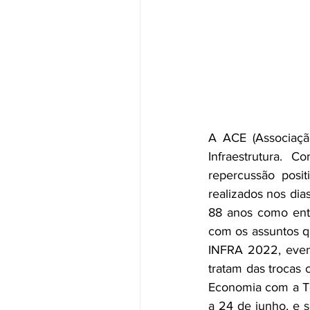
A ACE (Associaçã
Infraestrutura.
repercussão posit
realizados nos di
88 anos como enti
com os assuntos qu
INFRA 2022, even
tratam das trocas 
Economia com a Te
a 24 de junho, e s