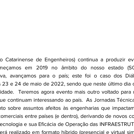
o Catarinense de Engenheiros) continua a produzir ev
 Começamos em 2019 no âmbito do nosso estado (SC)
iva, avançamos para o país; este foi o caso dos Diál
as 23 e 24 de maio de 2022, sendo que neste último dia 
dade.  Teremos agora evento mais outro voltado para 
e continuam interessando ao país.  As Jornadas Técnicas
to sobre assuntos afeitos às engenharias que impacta
comerciais entre países (e dentro), derivando de novos co
cnologia e sua Eficácia de Operação das INFRAESTRUTU
erá realizado em formato híbrido (presencial e virtual s