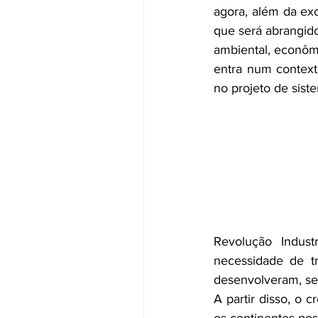
agora, além da ex
que será abrangido 
ambiental, econôm
entra num contexto
no projeto de siste
Revolução Indust
necessidade de tr
desenvolveram, sen
A partir disso, o 
os continentes po