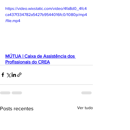
https://video.wixstatic.com/video/4fa8d0_4fc4
ca437f334782a5427b9544016fc0/1080p/mp4
/file.mp4
MÚTUA | Caixa de Assistência dos 
Profissionais do CREA
Ver tudo
Posts recentes