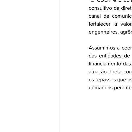
"O CDER é o cole
consultivo da dire
canal de comunic
fortalecer a val
engenheiros, agrôn
Assumimos a coor
das entidades de c
financiamento das 
atuação direta com
os repasses que as
demandas perante 