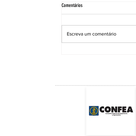
Comentários
Escreva um comentário
ACE institui Comissão Técnica para
acompanhar as soluções e a manuten
da Ponte Anita Garibaldi