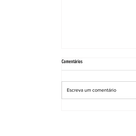
Comentários
Escreva um comentário
Ceep retoma discussões do Sistema
Integrado de Procedimentos Éticos