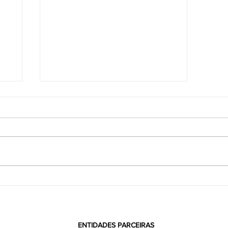
CredCrea leva o espírito natalino ao
Mercado Público de Florianópolis
ENTIDADES PARCEIRAS