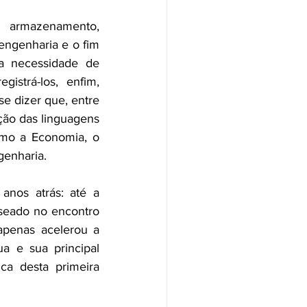
engenharia e o fim 
a necessidade de 
strá-los, enfim, 
e dizer que, entre 
ção das linguagens 
omo a Economia, o 
genharia.
nos atrás: até a 
seado no encontro 
apenas acelerou a 
 e sua principal 
a desta primeira 