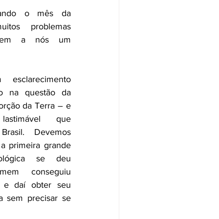
rando o mês da 
itos problemas 
bem a nós um 
o na questão da 
rção da Terra – e 
astimável que 
Brasil.  Devemos 
a primeira grande 
ológica se deu 
em conseguiu 
e daí obter seu 
a sem precisar se 