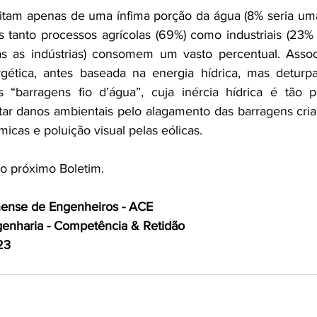
itam apenas de uma ínfima porção da água (8% seria u
s tanto processos agrícolas (69%) como industriais (23%
 as indústrias) consomem um vasto percentual. Associ
gética, antes baseada na energia hídrica, mas deturp
 “barragens fio d’água”, cuja inércia hídrica é tão p
itar danos ambientais pelo alagamento das barragens cri
micas e poluição visual pelas eólicas.  
o próximo Boletim.
nense de Engenheiros - ACE
genharia - Competência & Retidão
23