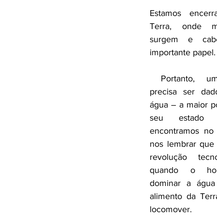
Estamos encer
Terra, onde mu
surgem e ca
importante papel.
 Portanto, um esclarecimento 
precisa ser dad
água – a maior po
seu estado l
encontramos no 
nos lembrar que 
revolução tecn
quando o hom
dominar a água 
alimento da Terr
locomover.