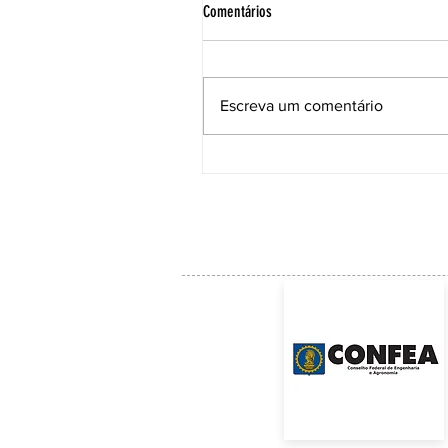
Comentários
Escreva um comentário
ACE institui Comissão Técnica para
acompanhar as soluções e a manuten
da Ponte Anita Garibaldi