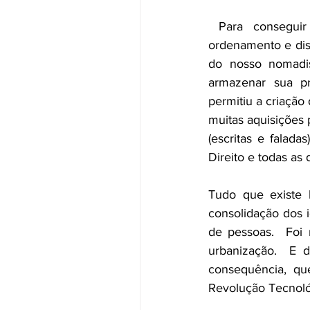
 Para conseguir este domínio, foram geradas pequenas obras de armazenamento, 
ordenamento e dist
do nosso nomadis
armazenar sua pr
permitiu a criação
muitas aquisições 
(escritas e falad
Direito e todas as
Tudo que existe 
consolidação dos 
de pessoas.  Foi 
urbanização.  E d
consequência, qu
Revolução Tecnológ