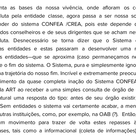
enta as bases da nossa vivência, onde afloram os con
 luta pela entidade classe, agora passa a ser nossa sob
nder do sistema CONFEA /CREA, pois este depende 
os conselheiros e de seus dirigentes que se acham nes
luta. Desnecessário se torna dizer que o Sistema 
as entidades e estas passaram a desenvolver uma rel
as entidades—que se aproxima (caso permaneçamos ne
te o fim do sistema. O Sistema, pura e simplesmente ign
 trajetória do nosso fim. Incrível e extremamente preocu
mento da quase completa inação do Sistema CONFEA 
da ART ao receber a uma simples consulta de órgão de c
tural uma resposta do tipo: antes de seu órgão existir,
 Sem entidades o sistema vai certamente acabar, a me
tras instituições, como, por exemplo, na OAB (?).  Então,
m movimento para trazer de volta estes repasses às
es, tais como a informacional (coleta de informações),