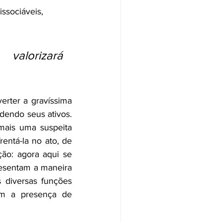
ssociáveis, 
alorizará 
erter a gravíssima 
dendo seus ativos. 
mais uma suspeita 
entá-la no ato, de 
ão: agora aqui se 
esentam a maneira 
 diversas funções 
om a 
presença de 