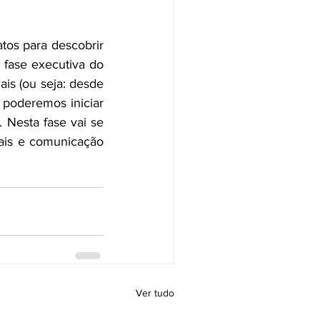
tos para descobrir 
desde quando, quais ações e quem as está encetando para poder iniciar a fase executiva do 
is (ou seja: desde 
poderemos iniciar 
 Nesta fase vai se 
ais e comunicação 
Ver tudo