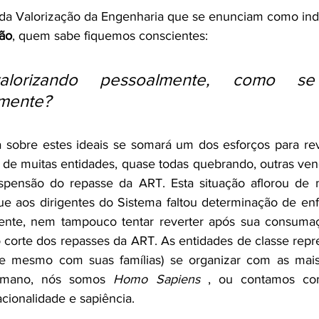
 da Valorização da Engenharia que se enunciam como indi
tão
, quem sabe fiquemos conscientes: 
valorizando pessoalmente, como se v
lmente?
a sobre estes ideais se somará um dos esforços para rev
a de muitas entidades, quase todas quebrando, outras ven
spensão do repasse da ART. Esta situação aflorou de 
e aos dirigentes do Sistema faltou determinação de enfr
ente, nem tampouco tentar reverter após sua consumaç
 corte dos repasses da ART. As entidades de classe repr
 (e mesmo com suas famílias) se organizar com as mais
humano, nós somos 
Homo Sapiens 
, ou contamos c
acionalidade e sapiência
. 