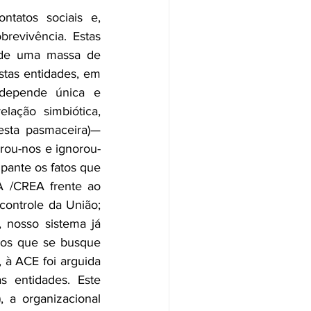
tatos sociais e, 
revivência. Estas 
de uma massa de 
tas entidades, em 
depende única e 
ação simbiótica, 
sta pasmaceira)— 
orou-nos e ignorou-
pante os fatos que 
/CREA frente ao 
ontrole da União; 
 nosso sistema já 
nos que se busque 
 à ACE foi arguida 
 entidades. Este 
 a organizacional 