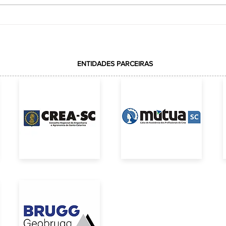
CredCrea leva o espírito natalino ao
Mercado Público de Florianópolis
ENTIDADES PARCEIRAS