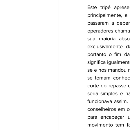
Este tripé apres
principalmente, a
passaram a depe
operadores chamad
sua maioria abso
exclusivamente d
portanto o fim d
significa igualmen
se e nos mandou na
se tomam conheci
corte do repasse 
seria simples e na
funcionava assim.
conselheiros em ou
para encabeçar u
movimento tem fas