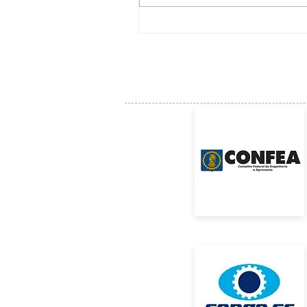
Ceep retoma discussões do Sistema
Integrado de Procedimentos Éticos