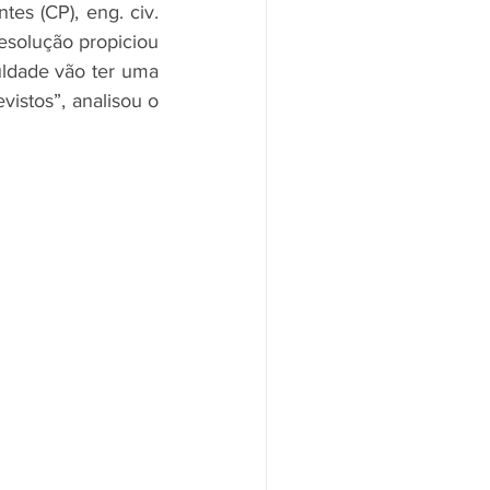
es (CP), eng. civ. 
solução propiciou 
uldade vão ter uma 
istos”, analisou o 