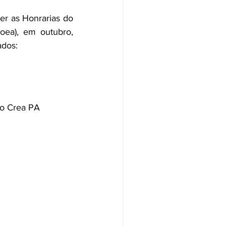
er as Honrarias do 
ea), em outubro, 
dos: 
 do Crea PA