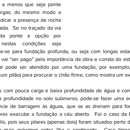
, a menos que seja ponte 
argas; do mesmo modo a 
icar a presença de rocha 
ada.  Se no traçado da via 
ta ponte a opção por 
nestas condições seja 
rte-se para fundação profunda, ou seja com longas estac
vai “ser pago” pela importância da obra e consta do est
l pode ser atendido por uma fundação, por exemplo
 um pilão) para procurar o chão firme, como mostra um e
s com pouca carga e baixa profundidade de água e com
a profundidade no solo submerso, pode-se fazer uma ens
écie de barragem às águas, que se as drenam para for
ores executar a fundação a céu aberto.  Foi o caso da P
is, pois seus pilares (apenas dois) foram situados perto d
o mais próximos entre ilha e continente.  Caso típico