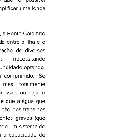
plificar uma longa 
, a Ponte Colombo 
da entre a ilha e o 
cação de diversos 
s necessitando 
fundidade optando-
ar comprimido.  Se 
 mas totalmente 
essão, ou seja, o 
e que a água que 
ção dos trabalhos 
entes graves (que 
sado um sistema de 
i a capacidade de 