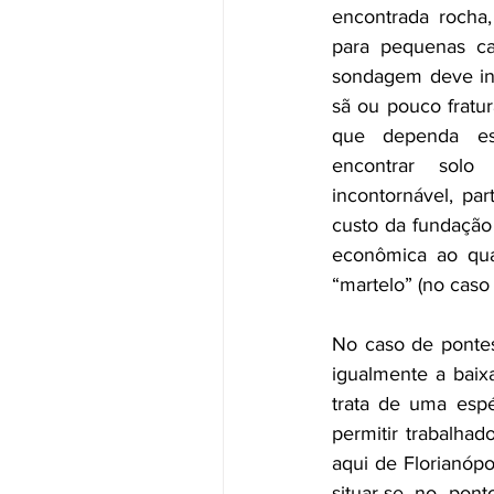
encontrada rocha
para pequenas c
sondagem deve ind
sã ou pouco fratur
que dependa es
encontrar solo 
incontornável, pa
custo da fundação 
econômica ao qua
“martelo” (no caso
No caso de ponte
igualmente a baix
trata de uma esp
permitir trabalhad
aqui de Florianópol
situar-se no pont