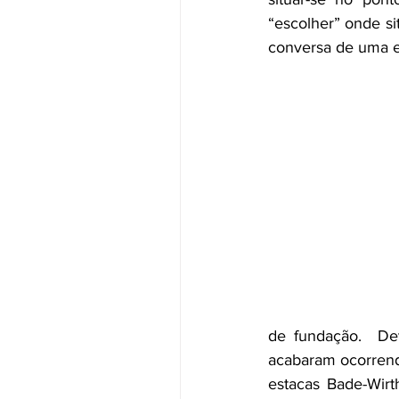
“escolher” onde si
conversa de uma es
de fundação.  Dev
acabaram ocorrendo
estacas Bade-Wirt