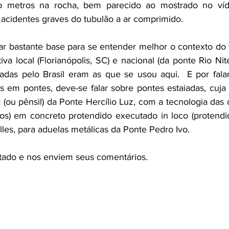
co metros na rocha, bem parecido ao mostrado no víde
 acidentes graves do tubulão a ar comprimido. 
ar bastante base para se entender melhor o contexto do 
a local (Florianópolis, SC) e nacional (da ponte Rio Nite
sadas pelo Brasil eram as que se usou aqui.  E por fal
is em pontes, deve-se falar sobre pontes estaiadas, cuja 
(ou pênsil) da Ponte Hercílio Luz, com a tecnologia das 
os) em concreto protendido executado in loco (protendid
es, para aduelas metálicas da Ponte Pedro Ivo.
tado e nos enviem seus comentários.