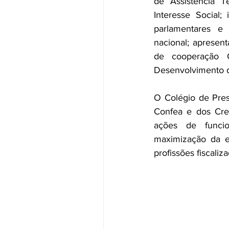
de Assistência T
Interesse Social;
parlamentares e d
nacional; apresen
de cooperação C
Desenvolvimento d
O Colégio de Pres
Confea e dos Crea
ações de funcio
maximização da ef
profissões fiscali