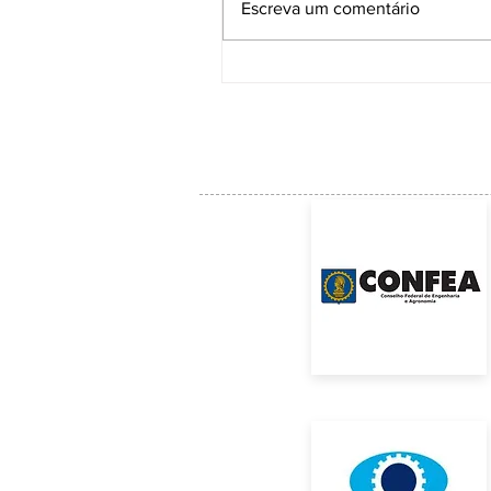
Escreva um comentário
ACE institui Comissão Técnica para
acompanhar as soluções e a manuten
da Ponte Anita Garibaldi