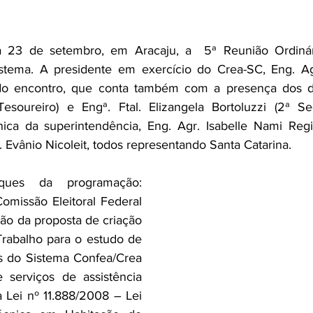
 23 de setembro, em Aracaju, a  5ª Reunião Ordinár
stema. A presidente em exercício do Crea-SC, Eng. Agr
 do encontro, que conta também com a presença dos dir
Tesoureiro) e Engª. Ftal. Elizangela Bortoluzzi (2ª Sec
ica da superintendência, Eng. Agr. Isabelle Nami Regi
c. Evânio Nicoleit, todos representando Santa Catarina.
ques da programação: 
missão Eleitoral Federal 
ão da proposta de criação 
abalho para o estudo de 
s do Sistema Confea/Crea 
serviços de assistência 
a Lei nº 11.888/2008 – Lei 