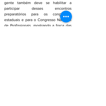
gente também deve se habilitar a 
participar desses encontros 
preparatórios para os congressos 
estaduais e para o Congresso Nacional 
de Profissionais, mostrando a força das 
entidades precursoras que estão ativas e 
são o lastro do sistema profissional”, 
descreveu.
Confira a lista completa das entidades 
participantes da reunião: Paulo Ruaro 
(AEAMVI), Moacyr Deschamps (Area-IT), 
Nelson Gomez (IEP), Alfredo Herbst 
Neto (Ceaj), Valter Dagostin (Ascea), 
Rafaela Fabris (Ascea), Helécio Dutra 
(Sergs), Lenaldo Almeida (IPB), Paulo 
Peterlini (IEP) e Maurício Balensiefer 
(UFPR).