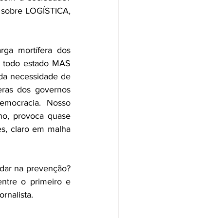
sobre LOGÍSTICA, 
rga mortífera dos 
r todo estado MAS 
da necessidade de 
eras dos governos 
democracia.  Nosso 
o, provoca quase 
s, claro em malha 
dar na prevenção? 
ntre o primeiro e 
rnalista.