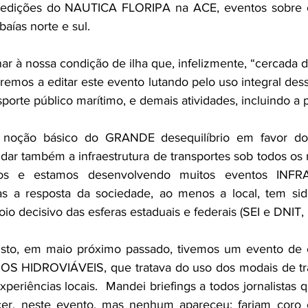
s edições do NAUTICA FLORIPA na ACE, eventos sobre o
aías norte e sul.
ar à nossa condição de ilha que, infelizmente, “cercada d
aremos a editar este evento lutando pelo uso integral des
porte público marítimo, e demais atividades, incluindo a 
noção básico do GRANDE desequilíbrio em favor do tr
r também a infraestrutura de transportes sob todos os m
s e estamos desenvolvendo muitos eventos INFRA
as a resposta da sociedade, ao menos a local, tem sido
o decisivo das esferas estaduais e federais (SEI e DNIT,
 isto, em maio próximo passado, tivemos um evento de ca
GOS HIDROVIÁVEIS, que tratava do uso dos modais de tran
xperiências locais.  Mandei briefings a todos jornalistas 
cer, neste evento, mas nenhum apareceu; fariam coro 