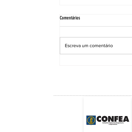
Comentários
Escreva um comentário
ACE institui Comissão Técnica para
acompanhar as soluções e a manuten
da Ponte Anita Garibaldi