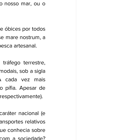
 nosso mar, ou o 
e óbices por todos 
se mare nostrum, a 
pesca artesanal.
áfego terrestre, 
odais, sob a sigla 
 cada vez mais 
 pífia. Apesar de 
 respectivamente).
ráter nacional (e 
sportes relativos 
que conhecia sobre 
com a sociedade?  