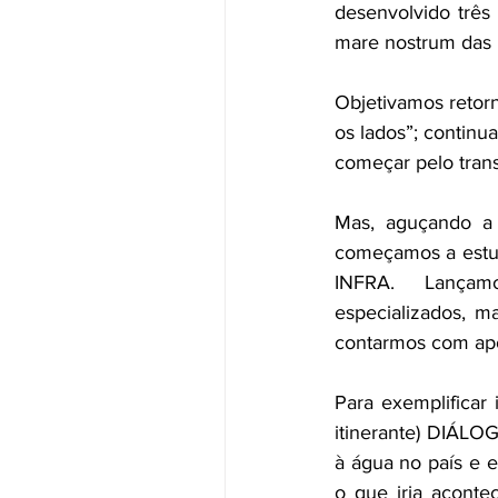
desenvolvido trê
mare nostrum das b
Objetivamos retorn
os lados”; continu
começar pelo trans
Mas, aguçando a 
começamos a estuda
INFRA.  Lançamo
especializados, m
contarmos com apoi
Para exemplificar
itinerante) DIÁLO
à água no país e e
o que iria aconte