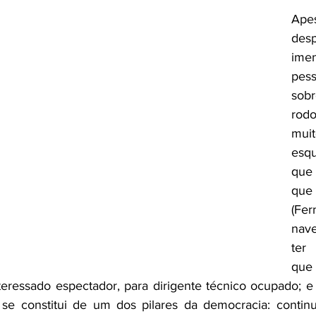
Ape
des
ime
pess
sob
rod
mui
esq
que 
qu
(Fe
nave
ter
que 
teressado espectador, para dirigente técnico ocupado; e
se constitui de um dos pilares da democracia: contin