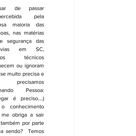
sar de passar 
percebida pela 
nsa maioria das 
oas, nas matérias 
re segurança das 
ovias em SC, 
tos técnicos 
uecem ou ignoram 
se muito precisa e 
e precisamos 
rnando Pessoa: 
gar é preciso....) 
 o conhecimento 
me obriga a sair 
 também por parte 
ua sendo?  Temos 