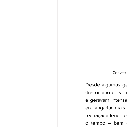
Convite 
Desde algumas ges
draconiano de vend
e geravam intensas
era angariar mais 
rechaçada tendo em
o tempo – bem co