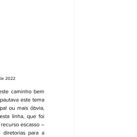
 de 2022
este caminho bem 
 pautava este tema 
pal ou mais óbvia, 
ta linha, que foi 
 recurso escasso – 
retorias para a 