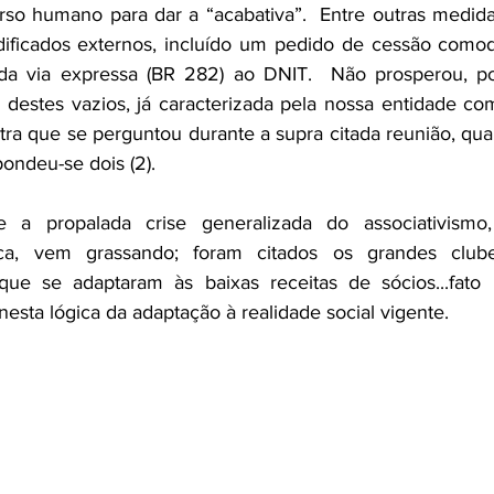
urso humano para dar a “acabativa”.  Entre outras medidas,
ificados externos, incluído um pedido de cessão comoda
da via expressa (BR 282) ao DNIT.  Não prosperou, poi
estes vazios, já caracterizada pela nossa entidade como
tra que se perguntou durante a supra citada reunião, qu
ondeu-se dois (2).  
e a propalada crise generalizada do associativism
ca, vem grassando; foram citados os grandes clube
ue se adaptaram às baixas receitas de sócios...fato 
nesta lógica da adaptação à realidade social vigente.