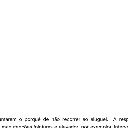
taram o porquê de não recorrer ao aluguel.  A respo
 manutenções (pinturas e elevador, por exemplo), interv