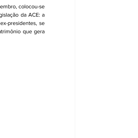
tembro, colocou-se 
islação da ACE: a 
x-presidentes, se 
trimônio que gera 