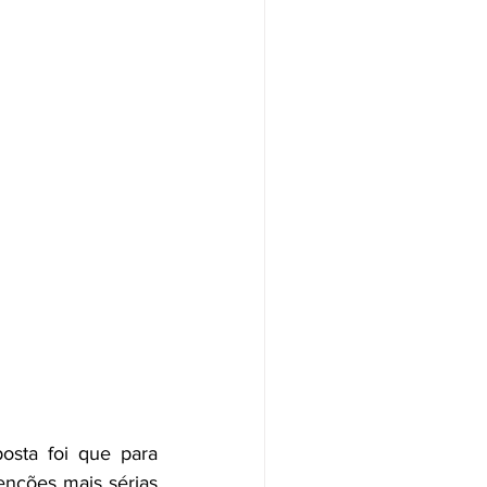
sta foi que para 
enções mais sérias 