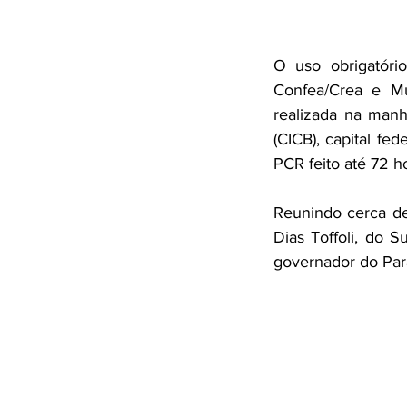
O uso obrigatóri
Confea/Crea e Mút
realizada na manhã
(CICB), capital fed
PCR feito até 72 h
Reunindo cerca de 
Dias Toffoli, do 
governador do Para