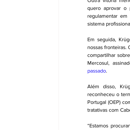
Outra vitória men
quero aprovar o p
regulamentar em 
sistema profissiona
Em seguida, Krüge
nossas fronteiras. 
compartilhar sobre 
Mercosul, assina
passado
. 
Além disso, Krüg
reconheceu o term
Portugal (OEP) co
tratativas com Cab