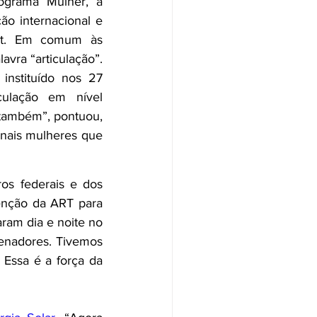
ograma Mulher, a 
ão internacional e 
net. Em comum às 
avra “articulação”. 
nstituído nos 27 
ulação em nível 
 também”, pontuou, 
onais mulheres que 
os federais e dos 
nção da ART para 
ram dia e noite no 
nadores. Tivemos 
ssa é a força da 