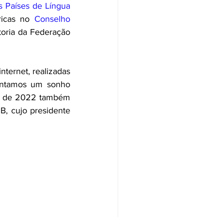
s Países de Língua 
icas no 
Conselho 
toria da Federação 
ternet, realizadas 
entamos um sonho 
es de 2022 também 
B, cujo presidente 