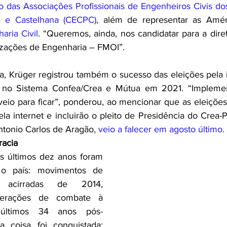
o das Associações Profissionais de Engenheiros Civis do
a e Castelhana (CECPC)
, além de representar as Amér
aria Civil
. “Queremos, ainda, nos candidatar para a dire
zações de Engenharia – FMOI”.
a, Krüger registrou também o sucesso das eleições pela in
z no Sistema Confea/Crea e Mútua em 2021. “Implem
 veio para ficar”, ponderou, ao mencionar que as eleiçõ
ela internet e incluirão o pleito de Presidência do Crea-P
tonio Carlos de Aragão, 
veio a falecer em agosto último
.
racia
s últimos dez anos foram 
 o país: movimentos de 
 acirradas de 2014, 
erações de combate à 
 últimos 34 anos pós-
a coisa foi conquistada: 