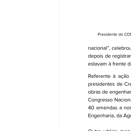
Presidente do CON
nacional”, celebro
depois de registra
estavam à frente d
Referente à ação 
presidentes de Cr
obras de engenhari
Congresso Naciona
40 emendas a noss
Engenharia, da Ag