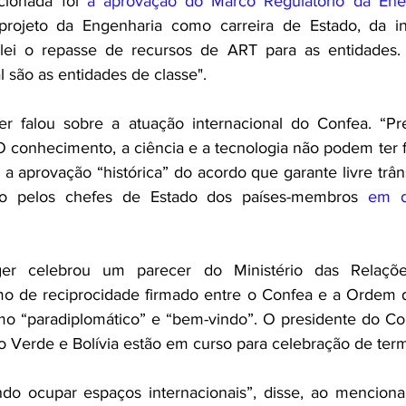
cionada foi 
a aprovação do Marco Regulatório da Ener
rojeto da Engenharia como carreira de Estado, da ins
lei o repasse de recursos de ART para as entidades.
l são as entidades de classe".
r falou sobre a atuação internacional do Confea. “Pr
O conhecimento, a ciência e a tecnologia não podem ter fro
a aprovação “histórica” do acordo que garante livre trânsi
do pelos chefes de Estado dos países-membros 
em d
er celebrou um parecer do Ministério das Relações
o de reciprocidade firmado entre o Confea e a Ordem 
mo “paradiplomático” e “bem-vindo”. O presidente do Co
o Verde e Bolívia estão em curso para celebração de ter