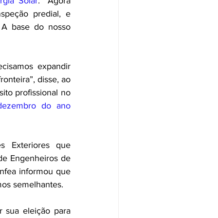
gia Solar
. “Agora 
peção predial, e 
 A base do nosso 
ecisamos expandir 
nteira”, disse, ao 
to profissional no 
ezembro do ano 
 Exteriores que 
de Engenheiros de 
nfea informou que 
mos semelhantes.
“Estamos procurando ocupar espaços internacionais”, disse, ao mencionar sua eleição para 