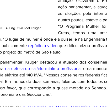
atuação, estiveram o Pr
ação parlamentar, a atuaç
as eleições pela inter
quatro pautas, esteve a pal
“O Programa Mulher foi i
FEA, Eng. Civil Joel Krüger
Creas, temos uma artic
u. “O lugar de mulher é onde ela quiser, e na Engenharia
r publicamente 
repúdio a vídeo
 que ridicularizou profissi
o projeto do metrô de São Paulo.
parlamentar, Krüger destacou a atuação dos conselheir
ea 
na defesa do salário mínimo profissional
 e na manute
a elétrica até 140 kVA. “Nossos conselheiros federais fica
l. Em menos de duas semanas, falamos com todos os se
o favor, que corresponde a quase metade do Senado. E
ronomia e das Geociências”. 