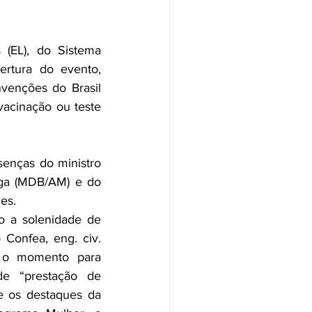
(EL), do Sistema 
rtura do evento, 
venções do Brasil 
 vacinação ou teste 
enças do ministro 
aga (MDB/AM) e do 
es.
o a solenidade de 
 Confea, eng. civ. 
u o momento para 
 “prestação de 
e os destaques da 