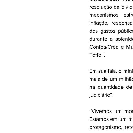
resolução da dívid
mecanismos estr
inflação, responsab
dos gastos públic
durante a solenid
Confea/Crea e Mút
Toffoli.
Em sua fala, o min
mais de um milhão 
na quantidade de
judiciário”. 
“Vivemos um mome
Estamos em um mom
protagonismo, ret