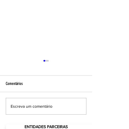
Comentários
A NANOCELULOSE vai substituir o
7 Obras de Engenharia
Escreva um comentário
Plástico?
mudaram o MUNDO!
ENTIDADES PARCEIRAS