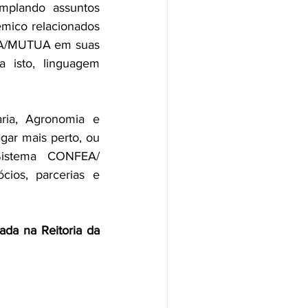
mplando assuntos 
êmico relacionados 
A/MUTUA em suas 
 isto, linguagem 
ria, Agronomia e 
gar mais perto, ou 
Sistema CONFEA/ 
ios, parcerias e 
da na Reitoria da 