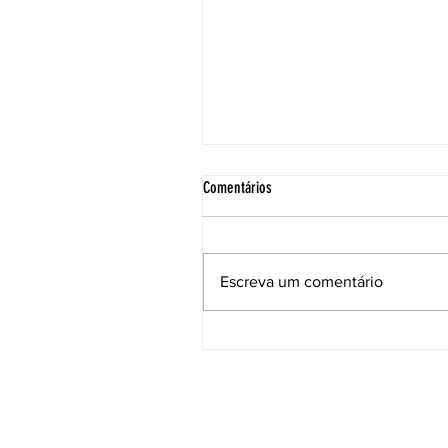
Comentários
Escreva um comentário
ACE institui Comissão Técnica para
acompanhar as soluções e a manuten
da Ponte Anita Garibaldi