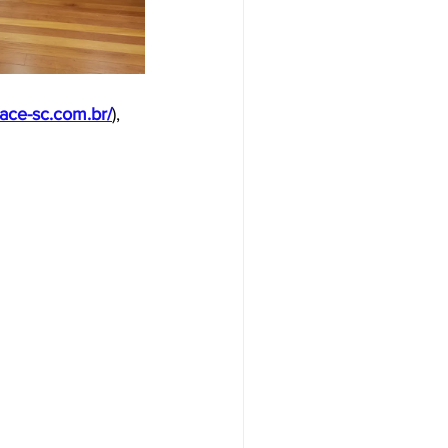
ace-sc.com.br/
), 