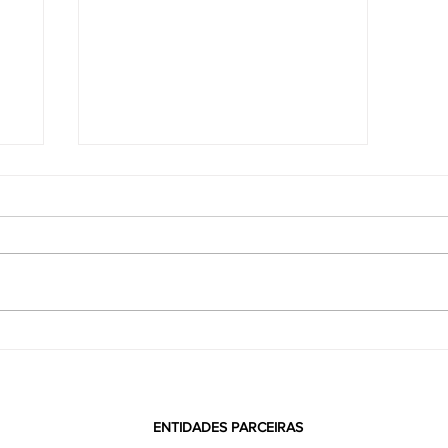
VOTAÇÃO REALIZADA COM
ção
SUCESSOELEIÇÃO DA REPRESENTAÇÃO DA
ACE JUNTO AO CREA-SC
ENTIDADES PARCEIRAS