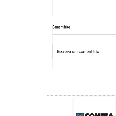
Comentários
Escreva um comentário
Cimento que gera energia a partir do
contato