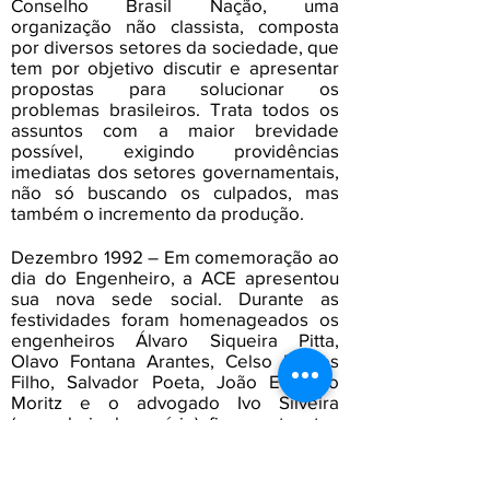
Conselho Brasil Nação, uma
organização não classista, composta
por diversos setores da sociedade, que
tem por objetivo discutir e apresentar
propostas para solucionar os
problemas brasileiros. Trata todos os
assuntos com a maior brevidade
possível, exigindo providências
imediatas dos setores governamentais,
não só buscando os culpados, mas
também o incremento da produção.
Dezembro 1992 – Em comemoração ao
dia do Engenheiro, a ACE apresentou
sua nova sede social. Durante as
festividades foram homenageados os
engenheiros Álvaro Siqueira Pitta,
Olavo Fontana Arantes, Celso Ramos
Filho, Salvador Poeta, João Eduardo
Moritz e o advogado Ivo Silveira
(engenheiro honorário), figuras atuantes
que trabalhavam, orientavam e serviam
de exemplo aos demais cidadãos. A
entidade prometeu continuar engajada