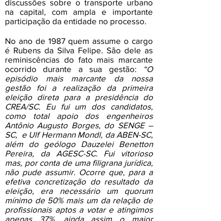
discussões sobre o transporte urbano
na capital, com ampla e importante
participação da entidade no processo.
No ano de 1987 quem assume o cargo
é Rubens da Silva Felipe. São dele as
reminiscências do fato mais marcante
ocorrido durante a sua gestão:
“O
episódio mais marcante da nossa
gestão foi a realização da primeira
eleição direta para a presidência do
CREA/SC. Eu fui um dos candidatos,
como total apoio dos engenheiros
Antônio Augusto Borges, do SENGE –
SC, e Ulf Hermann Mondl, da ABEN-SC,
além do geólogo Dauzelei Benetton
Pereira, da AGESC-SC. Fui vitorioso
mas, por conta de uma filigrana jurídica,
não pude assumir. Ocorre que, para a
efetiva concretização do resultado da
eleição, era necessário um quorum
mínimo de 50% mais um da relação de
profissionais aptos a votar e atingimos
apenas 37%, ainda assim o maior